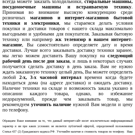
всегда можете заказать холодильники,
стиральные машины,
посудомоечные машины и встраиваемую технику
.
Принимая во внимание высокую конкуренцию среди
розничных
магазинов и интернет-магазинов бытовой
техники и электроники
, мы стараемся делать условия
покупки и доставки товаров с нашего склада максимально
выгодными и удобными для покупателя. Заказывая бытовую
технику или например
жк телевизор в нашем интернет-
магазине
, Вы самостоятельно определяете дату и время
доставки. Лучше всего заказывать доставку техники заранее,
мы легко можем доставить Вашу покупку на
следующий
рабочий день после дня заказа
, и лишь в некоторых случаях
получается сделать доставку в день заказа. Вам не нужно
ждать заказанную технику целый день, Вы можете определить
любой
2-х, 3-х часовой интервал
времени когда будете
находиться дома (на адресе доставки) и ожидать доставку.
Наличие техники на складе и возможность заказа указано в
описании каждого товара, однако, во избежание
недоразумений, прежде чем заказывать товар, мы
рекомендуем
уточнить наличие
нужной Вам модели и цену
по телефону.
Обращаем Ваше внимание на то, что данный интернет-сайт носит исключительно информационный
характер и ни при каких условиях не является публичной офертой, определяемой положениями
Статьи 437 (2) Гражданского кодекса РФ. Уточняйте наличие и стоимость товаров по телефону. Наш