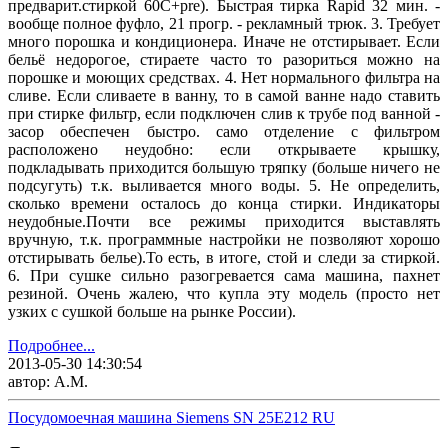
предварит.стиркой 60С+pre). Быстрая тирка Rapid 32 мин. -
вообще полное фуфло, 21 прогр. - рекламный трюк. 3. Требует
много порошка и кондиционера. Иначе не отстирывает. Если
бельё недорогое, стираете часто то разориться можно на
порошке и моющих средствах. 4. Нет нормального фильтра на
сливе. Если сливаете в ванну, то в самой ванне надо ставить
при стирке фильтр, если подключен слив к трубе под ванной -
засор обеспечен быстро. само отделение с фильтром
расположено неудобно: если открываете крышку,
подкладывать приходится большую тряпку (больше ничего не
подсугуть) т.к. выливается много воды. 5. Не определить,
сколько времени осталось до конца стирки. Индикаторы
неудобные.Почти все режимы приходится выставлять
вручную, т.к. программные настройки не позволяют хорошо
отстирывать белье).То есть, в итоге, стой и следи за стиркой.
6. При сушке сильно разогревается сама машина, пахнет
резиной. Очень жалею, что купла эту модель (просто нет
узких с сушкой больше на рынке России).
Подробнее...
2013-05-30 14:30:54
автор: А.М.
Посудомоечная машина Siemens SN 25E212 RU