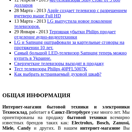
долларов
28 Марта - 2013
Apple создает телевизор с разрешением
вчетверо выше Full HD
13 Марта - 2013
LG выпустила новое поколение
телевизоров.
29 Января - 2013
Терпящая убытки Philips продает
отделение аудио-видеотехники
LG и Samsung оштрафовали за картельные сговоры на
протяжении 10 лет.
Самый большой LED-телевизор Samsung теперь можно
купить в Украине.
Сверхчеткие телевизоры выходят в продажу
Тест телевизора Philips 40PFL5007K
Как выбрать встраиваемый духовой шкаф?
ОБЩАЯ ИНФОРМАЦИЯ
Интернет-магазин бытовой техники и электроники
Техносклад
, работает в
Санкт-Петербурге
уже много лет. Мы
ориентированы на продажу
бытовой техники
всемирно
известных брендов таких как:
Electrolux, Bosch, Zanussi,
Miele, Candy
и других. В нашем
интернет-магазине
Вы