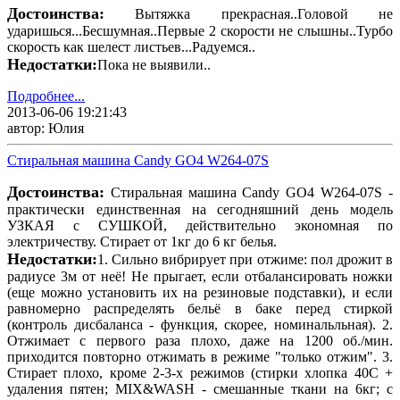
Достоинства:
Вытяжка прекрасная..Головой не
ударишься...Бесшумная..Первые 2 скорости не слышны..Турбо
скорость как шелест листьев...Радуемся..
Недостатки:
Пока не выявили..
Подробнее...
2013-06-06 19:21:43
автор: Юлия
Стиральная машина Candy GO4 W264-07S
Достоинства:
Стиральная машина Candy GO4 W264-07S -
практически единственная на сегодняшний день модель
УЗКАЯ с СУШКОЙ, действительно экономная по
электричеству. Стирает от 1кг до 6 кг белья.
Недостатки:
1. Сильно вибрирует при отжиме: пол дрожит в
радиусе 3м от неё! Не прыгает, если отбалансировать ножки
(еще можно установить их на резиновые подставки), и если
равномерно распределять бельё в баке перед стиркой
(контроль дисбаланса - функция, скорее, номинальльная). 2.
Отжимает с первого раза плохо, даже на 1200 об./мин.
приходится повторно отжимать в режиме "только отжим". 3.
Стирает плохо, кроме 2-3-х режимов (стирки хлопка 40С +
удаления пятен; MIX&WASH - смешанные ткани на 6кг; с