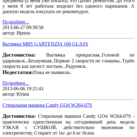
предмены (у меня уже попало), что грозит ремонтом. До этого
у меня 8 лет работала индезит без единого нарекания. А
данную модель покупать не рекомендую.
Подробнее...
2013-06-27 09:39:58
автор: Ирина
Вытяжка MBS GARTENZIA 160 GLASS
Достоинства:
Вытяжка прекрасная..Головой не
ударишься...Бесшумная..Первые 2 скорости не слышны..Турбо
скорость как шелест листьев...Радуемся..
Недостатки:
Пока не выявили..
Подробнее...
2013-06-06 19:21:43
автор: Юлия
Стиральная машина Candy GO4 W264-07S
Достоинства:
Стиральная машина Candy GO4 W264-07S -
практически единственная на сегодняшний день модель
УЗКАЯ с СУШКОЙ, действительно экономная по
электричеству. Стирает от 1кг до 6 кг белья.