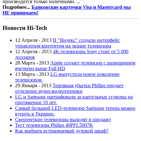
производится только наличными. ...
Подробнее...
Банковские карточки Visa и Mastercard мы
НЕ принимаем!
Новости Hi-Tech
12 Апреля - 2013
В "Яндекс" создали интерфейс
управления контентом на экране телевизора
12 Апреля - 2013
4K-телевизоры Sony стоят от 5 000
долларов
28 Марта - 2013
Apple создает телевизор с разрешением
вчетверо выше Full HD
13 Марта - 2013
LG выпустила новое поколение
телевизоров.
29 Января - 2013
Терпящая убытки Philips продает
отделение аудио-видеотехники
LG и Samsung оштрафовали за картельные сговоры на
протяжении 10 лет.
Самый большой LED-телевизор Samsung теперь можно
купить в Украине.
Сверхчеткие телевизоры выходят в продажу
Тест телевизора Philips 40PFL5007K
Как выбрать встраиваемый духовой шкаф?