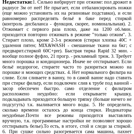
Недостатки:
1. Сильно вибрирует при отжиме: пол дрожит в
радиусе 3м от неё! Не прыгает, если отбалансировать ножки
(еще можно установить их на резиновые подставки), и если
равномерно распределять бельё в баке перед стиркой
(контроль дисбаланса - функция, скорее, номинальльная). 2.
Отжимает с первого раза плохо, даже на 1200 об./мин.
приходится повторно отжимать в режиме "только отжим". 3.
Стирает плохо, кроме 2-3-х режимов (стирки хлопка 40С +
удаления пятен; MIX&WASH - смешанные ткани на 6кг; с
предварит.стиркой 60С+pre). Быстрая тирка Rapid 32 мин. -
вообще полное фуфло, 21 прогр. - рекламный трюк. 3. Требует
много порошка и кондиционера. Иначе не отстирывает. Если
бельё недорогое, стираете часто то разориться можно на
порошке и моющих средствах. 4. Нет нормального фильтра на
сливе. Если сливаете в ванну, то в самой ванне надо ставить
при стирке фильтр, если подключен слив к трубе под ванной -
засор обеспечен быстро. само отделение с фильтром
расположено неудобно: если открываете крышку,
подкладывать приходится большую тряпку (больше ничего не
подсугуть) т.к. выливается много воды. 5. Не определить,
сколько времени осталось до конца стирки. Индикаторы
неудобные.Почти все режимы приходится выставлять
вручную, т.к. программные настройки не позволяют хорошо
отстирывать белье).То есть, в итоге, стой и следи за стиркой.
6. При сушке сильно разогревается сама машина, пахнет