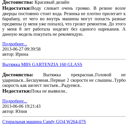
Достоинства:
Красивый дизайн
Недостатки:
Воду сливает очень громко. В резине возле
дверцы постоянно стоит вода. Резинка не плотно прилегает к
барабану, от чего во внутрь машины могут попасть разные
предмены (у меня уже попало), что грозит ремонтом. До этого
у меня 8 лет работала индезит без единого нарекания. А
данную модель покупать не рекомендую.
Подробнее...
2013-06-27 09:39:58
автор: Ирина
Вытяжка MBS GARTENZIA 160 GLASS
Достоинства:
Вытяжка прекрасная..Головой не
ударишься...Бесшумная..Первые 2 скорости не слышны..Турбо
скорость как шелест листьев...Радуемся..
Недостатки:
Пока не выявили..
Подробнее...
2013-06-06 19:21:43
автор: Юлия
Стиральная машина Candy GO4 W264-07S