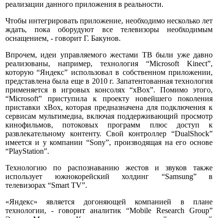
реализации данного приложения в реальности.
Чтобы интегрировать приложение, необходимо несколько лет
ждать, пока оборудуют все телевизоры необходимым
оснащением, - говорит Г. Бакунов.
Впрочем, идеи управляемого жестами ТВ были уже давно
реализованы, например, технология “Microsoft Kinect”,
которую “Яндекс” использовал в собственном приложении,
представлена была еще в 2010 г. Запатентованная технология
применяется в игровых консолях “xBox”. Помимо этого,
“Microsoft” приступила к проекту новейшего поколения
приставки xBox, которая предназначена для подключения к
сервисам мультимедиа, включая поддерживающий просмотр
кинофильмов, потоковых программ плюс доступ к
развлекательному контенту. Свой контроллер “DualShock”
имеется и у компании “Sony”, производящая на его основе
“PlayStation”.
Технологию по распознаванию жестов и звуков также
использует южнокорейский холдинг “Samsung” в
телевизорах “Smart TV”.
«Яндекс» является догоняющей компанией в плане
технологии, - говорит аналитик “Mobile Research Group”