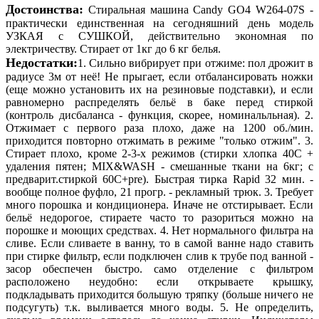
Достоинства:
Стиральная машина Candy GO4 W264-07S -
практически единственная на сегодняшний день модель
УЗКАЯ с СУШКОЙ, действительно экономная по
электричеству. Стирает от 1кг до 6 кг белья.
Недостатки:
1. Сильно вибрирует при отжиме: пол дрожит в
радиусе 3м от неё! Не прыгает, если отбалансировать ножки
(еще можно установить их на резиновые подставки), и если
равномерно распределять бельё в баке перед стиркой
(контроль дисбаланса - функция, скорее, номинальльная). 2.
Отжимает с первого раза плохо, даже на 1200 об./мин.
приходится повторно отжимать в режиме "только отжим". 3.
Стирает плохо, кроме 2-3-х режимов (стирки хлопка 40С +
удаления пятен; MIX&WASH - смешанные ткани на 6кг; с
предварит.стиркой 60С+pre). Быстрая тирка Rapid 32 мин. -
вообще полное фуфло, 21 прогр. - рекламный трюк. 3. Требует
много порошка и кондиционера. Иначе не отстирывает. Если
бельё недорогое, стираете часто то разориться можно на
порошке и моющих средствах. 4. Нет нормального фильтра на
сливе. Если сливаете в ванну, то в самой ванне надо ставить
при стирке фильтр, если подключен слив к трубе под ванной -
засор обеспечен быстро. само отделение с фильтром
расположено неудобно: если открываете крышку,
подкладывать приходится большую тряпку (больше ничего не
подсугуть) т.к. выливается много воды. 5. Не определить,