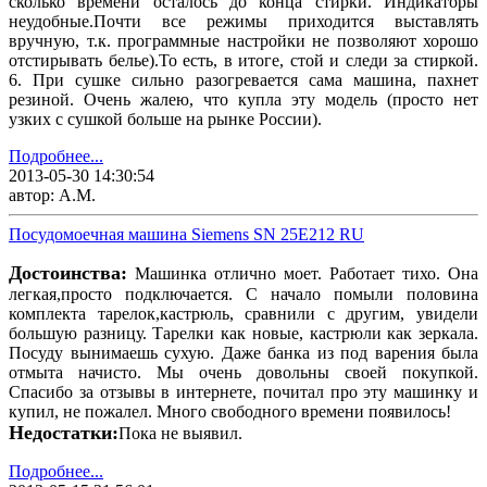
сколько времени осталось до конца стирки. Индикаторы
неудобные.Почти все режимы приходится выставлять
вручную, т.к. программные настройки не позволяют хорошо
отстирывать белье).То есть, в итоге, стой и следи за стиркой.
6. При сушке сильно разогревается сама машина, пахнет
резиной. Очень жалею, что купла эту модель (просто нет
узких с сушкой больше на рынке России).
Подробнее...
2013-05-30 14:30:54
автор: А.М.
Посудомоечная машина Siemens SN 25E212 RU
Достоинства:
Машинка отлично моет. Работает тихо. Она
легкая,просто подключается. С начало помыли половина
комплекта тарелок,кастрюль, сравнили с другим, увидели
большую разницу. Тарелки как новые, кастрюли как зеркала.
Посуду вынимаешь сухую. Даже банка из под варения была
отмыта начисто. Мы очень довольны своей покупкой.
Спасибо за отзывы в интернете, почитал про эту машинку и
купил, не пожалел. Много свободного времени появилось!
Недостатки:
Пока не выявил.
Подробнее...