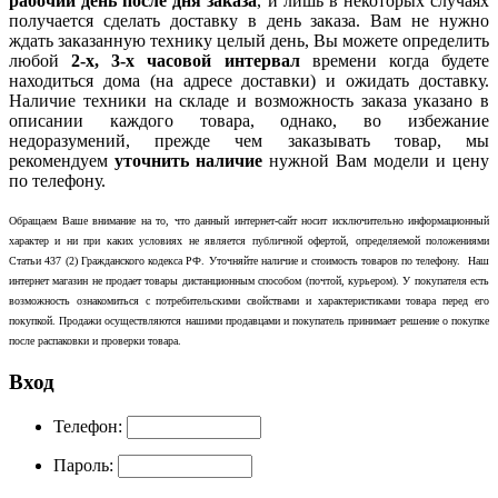
рабочий день после дня заказа
, и лишь в некоторых случаях
получается сделать доставку в день заказа. Вам не нужно
ждать заказанную технику целый день, Вы можете определить
любой
2-х, 3-х часовой интервал
времени когда будете
находиться дома (на адресе доставки) и ожидать доставку.
Наличие техники на складе и возможность заказа указано в
описании каждого товара, однако, во избежание
недоразумений, прежде чем заказывать товар, мы
рекомендуем
уточнить наличие
нужной Вам модели и цену
по телефону.
Обращаем Ваше внимание на то, что данный интернет-сайт носит исключительно информационный
характер и ни при каких условиях не является публичной офертой, определяемой положениями
Статьи 437 (2) Гражданского кодекса РФ. Уточняйте наличие и стоимость товаров по телефону. Наш
интернет магазин не продает товары дистанционным способом (почтой, курьером). У покупателя есть
возможность ознакомиться с потребительскими свойствами и характеристиками товара перед его
покупкой. Продажи осуществляются нашими продавцами и покупатель принимает решение о покупке
после распаковки и проверки товара.
Вход
Телефон:
Пароль: