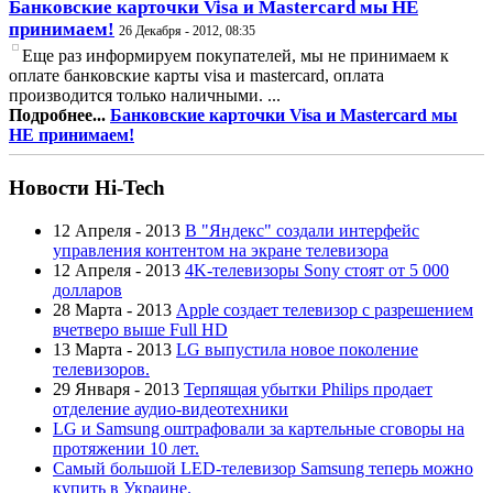
Банковские карточки Visa и Mastercard мы НЕ
принимаем!
26 Декабря - 2012, 08:35
Еще раз информируем покупателей, мы не принимаем к
оплате банковские карты visa и mastercard, оплата
производится только наличными. ...
Подробнее...
Банковские карточки Visa и Mastercard мы
НЕ принимаем!
Новости Hi-Tech
12 Апреля - 2013
В "Яндекс" создали интерфейс
управления контентом на экране телевизора
12 Апреля - 2013
4K-телевизоры Sony стоят от 5 000
долларов
28 Марта - 2013
Apple создает телевизор с разрешением
вчетверо выше Full HD
13 Марта - 2013
LG выпустила новое поколение
телевизоров.
29 Января - 2013
Терпящая убытки Philips продает
отделение аудио-видеотехники
LG и Samsung оштрафовали за картельные сговоры на
протяжении 10 лет.
Самый большой LED-телевизор Samsung теперь можно
купить в Украине.