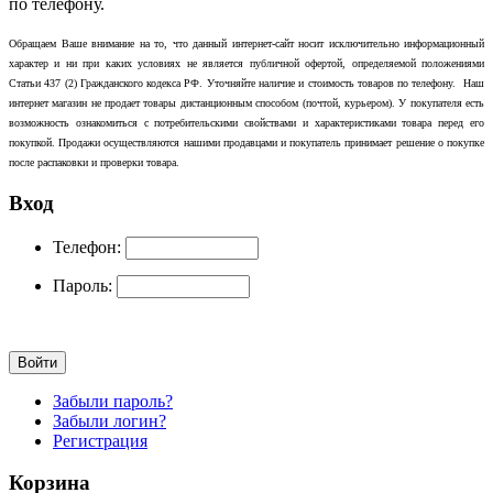
по телефону.
Обращаем Ваше внимание на то, что данный интернет-сайт носит исключительно информационный
характер и ни при каких условиях не является публичной офертой, определяемой положениями
Статьи 437 (2) Гражданского кодекса РФ. Уточняйте наличие и стоимость товаров по телефону. Наш
интернет магазин не продает товары дистанционным способом (почтой, курьером). У покупателя есть
возможность ознакомиться с потребительскими свойствами и характеристиками товара перед его
покупкой. Продажи осуществляются нашими продавцами и покупатель принимает решение о покупке
после распаковки и проверки товара.
Вход
Телефон:
Пароль:
Забыли пароль?
Забыли логин?
Регистрация
Корзина