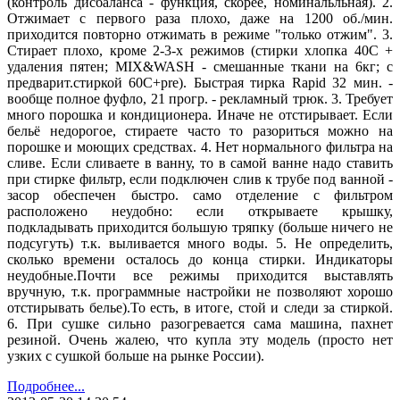
(контроль дисбаланса - функция, скорее, номинальльная). 2.
Отжимает с первого раза плохо, даже на 1200 об./мин.
приходится повторно отжимать в режиме "только отжим". 3.
Стирает плохо, кроме 2-3-х режимов (стирки хлопка 40С +
удаления пятен; MIX&WASH - смешанные ткани на 6кг; с
предварит.стиркой 60С+pre). Быстрая тирка Rapid 32 мин. -
вообще полное фуфло, 21 прогр. - рекламный трюк. 3. Требует
много порошка и кондиционера. Иначе не отстирывает. Если
бельё недорогое, стираете часто то разориться можно на
порошке и моющих средствах. 4. Нет нормального фильтра на
сливе. Если сливаете в ванну, то в самой ванне надо ставить
при стирке фильтр, если подключен слив к трубе под ванной -
засор обеспечен быстро. само отделение с фильтром
расположено неудобно: если открываете крышку,
подкладывать приходится большую тряпку (больше ничего не
подсугуть) т.к. выливается много воды. 5. Не определить,
сколько времени осталось до конца стирки. Индикаторы
неудобные.Почти все режимы приходится выставлять
вручную, т.к. программные настройки не позволяют хорошо
отстирывать белье).То есть, в итоге, стой и следи за стиркой.
6. При сушке сильно разогревается сама машина, пахнет
резиной. Очень жалею, что купла эту модель (просто нет
узких с сушкой больше на рынке России).
Подробнее...