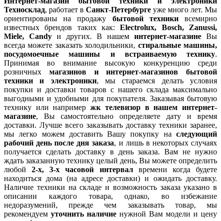
Интернет-магазин бытовой техники и электроники
Техносклад
, работает в
Санкт-Петербурге
уже много лет. Мы
ориентированы на продажу
бытовой техники
всемирно
известных брендов таких как:
Electrolux, Bosch, Zanussi,
Miele, Candy
и других. В нашем
интернет-магазине
Вы
всегда можете заказать холодильники,
стиральные машины,
посудомоечные машины и встраиваемую технику
.
Принимая во внимание высокую конкуренцию среди
розничных
магазинов и интернет-магазинов бытовой
техники и электроники
, мы стараемся делать условия
покупки и доставки товаров с нашего склада максимально
выгодными и удобными для покупателя. Заказывая бытовую
технику или например
жк телевизор в нашем интернет-
магазине
, Вы самостоятельно определяете дату и время
доставки. Лучше всего заказывать доставку техники заранее,
мы легко можем доставить Вашу покупку на
следующий
рабочий день после дня заказа
, и лишь в некоторых случаях
получается сделать доставку в день заказа. Вам не нужно
ждать заказанную технику целый день, Вы можете определить
любой
2-х, 3-х часовой интервал
времени когда будете
находиться дома (на адресе доставки) и ожидать доставку.
Наличие техники на складе и возможность заказа указано в
описании каждого товара, однако, во избежание
недоразумений, прежде чем заказывать товар, мы
рекомендуем
уточнить наличие
нужной Вам модели и цену