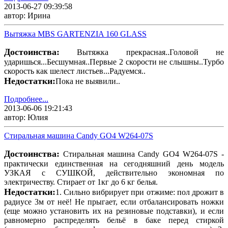
2013-06-27 09:39:58
автор: Ирина
Вытяжка MBS GARTENZIA 160 GLASS
Достоинства:
Вытяжка прекрасная..Головой не
ударишься...Бесшумная..Первые 2 скорости не слышны..Турбо
скорость как шелест листьев...Радуемся..
Недостатки:
Пока не выявили..
Подробнее...
2013-06-06 19:21:43
автор: Юлия
Стиральная машина Candy GO4 W264-07S
Достоинства:
Стиральная машина Candy GO4 W264-07S -
практически единственная на сегодняшний день модель
УЗКАЯ с СУШКОЙ, действительно экономная по
электричеству. Стирает от 1кг до 6 кг белья.
Недостатки:
1. Сильно вибрирует при отжиме: пол дрожит в
радиусе 3м от неё! Не прыгает, если отбалансировать ножки
(еще можно установить их на резиновые подставки), и если
равномерно распределять бельё в баке перед стиркой