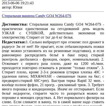
2013-06-06 19:21:43
автор: Юлия
Стиральная машина Candy GO4 W264-07S
Достоинства:
Стиральная машина Candy GO4 W264-07S -
практически единственная на сегодняшний день модель
УЗКАЯ с СУШКОЙ, действительно экономная по
электричеству. Стирает от 1кг до 6 кг белья.
Недостатки:
1. Сильно вибрирует при отжиме: пол дрожит в
радиусе 3м от неё! Не прыгает, если отбалансировать ножки
(еще можно установить их на резиновые подставки), и если
равномерно распределять бельё в баке перед стиркой
(контроль дисбаланса - функция, скорее, номинальльная). 2.
Отжимает с первого раза плохо, даже на 1200 об./мин.
приходится повторно отжимать в режиме "только отжим". 3.
Стирает плохо, кроме 2-3-х режимов (стирки хлопка 40С +
удаления пятен; MIX&WASH - смешанные ткани на 6кг; с
предварит.стиркой 60С+pre). Быстрая тирка Rapid 32 мин. -
вообще полное фуфло, 21 прогр. - рекламный трюк. 3. Требует
много порошка и кондиционера. Иначе не отстирывает. Если
бельё недорогое, стираете часто то разориться можно на
порошке и моющих средствах. 4. Нет нормального фильтра на
сливе. Если сливаете в ванну, то в самой ванне надо ставить