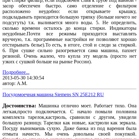
при стирке фильтр, если подключен слив к трубе под ванной -
засор обеспечен быстро. само отделение с фильтром
расположено неудобно: если открываете крышку,
подкладывать приходится большую тряпку (больше ничего не
подсугуть) т.к. выливается много воды. 5. Не определить,
сколько времени осталось до конца стирки. Индикаторы
неудобные.Почти все режимы приходится выставлять
вручную, т.к. программные настройки не позволяют хорошо
отстирывать белье).То есть, в итоге, стой и следи за стиркой.
6. При сушке сильно разогревается сама машина, пахнет
резиной. Очень жалею, что купла эту модель (просто нет
узких с сушкой больше на рынке России).
Подробнее...
2013-05-30 14:30:54
автор: А.М.
Посудомоечная машина Siemens SN 25E212 RU
Достоинства:
Машинка отлично моет. Работает тихо. Она
легкая,просто подключается. С начало помыли половина
комплекта тарелок,кастрюль, сравнили с другим, увидели
большую разницу. Тарелки как новые, кастрюли как зеркала.
Посуду вынимаешь сухую. Даже банка из под варения была
отмыта начисто. Мы очень довольны своей покупкой.