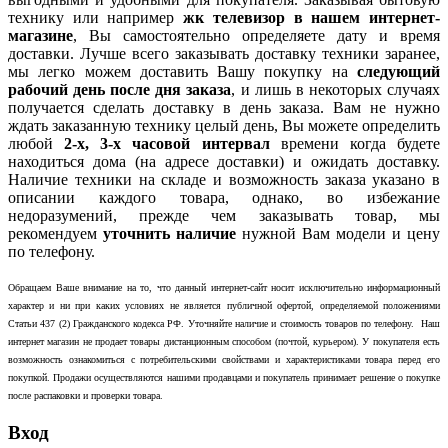
технику или например
жк телевизор в нашем интернет-
магазине
, Вы самостоятельно определяете дату и время
доставки. Лучше всего заказывать доставку техники заранее,
мы легко можем доставить Вашу покупку на
следующий
рабочий день после дня заказа
, и лишь в некоторых случаях
получается сделать доставку в день заказа. Вам не нужно
ждать заказанную технику целый день, Вы можете определить
любой
2-х, 3-х часовой интервал
времени когда будете
находиться дома (на адресе доставки) и ожидать доставку.
Наличие техники на складе и возможность заказа указано в
описании каждого товара, однако, во избежание
недоразумений, прежде чем заказывать товар, мы
рекомендуем
уточнить наличие
нужной Вам модели и цену
по телефону.
Обращаем Ваше внимание на то, что данный интернет-сайт носит исключительно информационный
характер и ни при каких условиях не является публичной офертой, определяемой положениями
Статьи 437 (2) Гражданского кодекса РФ. Уточняйте наличие и стоимость товаров по телефону. Наш
интернет магазин не продает товары дистанционным способом (почтой, курьером). У покупателя есть
возможность ознакомиться с потребительскими свойствами и характеристиками товара перед его
покупкой. Продажи осуществляются нашими продавцами и покупатель принимает решение о покупке
после распаковки и проверки товара.
Вход