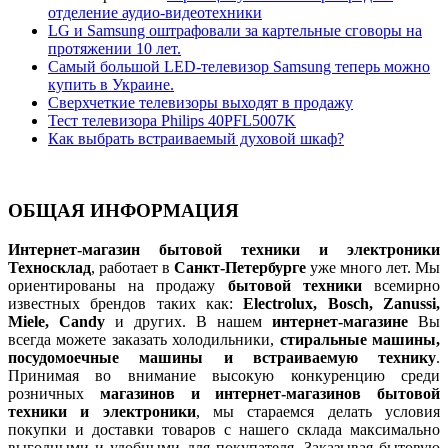
отделение аудио-видеотехники
LG и Samsung оштрафовали за картельные сговоры на
протяжении 10 лет.
Самый большой LED-телевизор Samsung теперь можно
купить в Украине.
Сверхчеткие телевизоры выходят в продажу
Тест телевизора Philips 40PFL5007K
Как выбрать встраиваемый духовой шкаф?
ОБЩАЯ ИНФОРМАЦИЯ
Интернет-магазин бытовой техники и электроники
Техносклад
, работает в
Санкт-Петербурге
уже много лет. Мы
ориентированы на продажу
бытовой техники
всемирно
известных брендов таких как:
Electrolux, Bosch, Zanussi,
Miele, Candy
и других. В нашем
интернет-магазине
Вы
всегда можете заказать холодильники,
стиральные машины,
посудомоечные машины и встраиваемую технику
.
Принимая во внимание высокую конкуренцию среди
розничных
магазинов и интернет-магазинов бытовой
техники и электроники
, мы стараемся делать условия
покупки и доставки товаров с нашего склада максимально
выгодными и удобными для покупателя. Заказывая бытовую