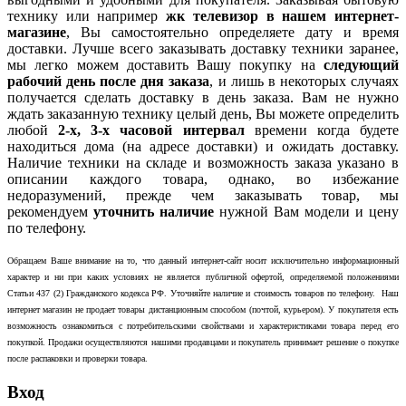
технику или например
жк телевизор в нашем интернет-
магазине
, Вы самостоятельно определяете дату и время
доставки. Лучше всего заказывать доставку техники заранее,
мы легко можем доставить Вашу покупку на
следующий
рабочий день после дня заказа
, и лишь в некоторых случаях
получается сделать доставку в день заказа. Вам не нужно
ждать заказанную технику целый день, Вы можете определить
любой
2-х, 3-х часовой интервал
времени когда будете
находиться дома (на адресе доставки) и ожидать доставку.
Наличие техники на складе и возможность заказа указано в
описании каждого товара, однако, во избежание
недоразумений, прежде чем заказывать товар, мы
рекомендуем
уточнить наличие
нужной Вам модели и цену
по телефону.
Обращаем Ваше внимание на то, что данный интернет-сайт носит исключительно информационный
характер и ни при каких условиях не является публичной офертой, определяемой положениями
Статьи 437 (2) Гражданского кодекса РФ. Уточняйте наличие и стоимость товаров по телефону. Наш
интернет магазин не продает товары дистанционным способом (почтой, курьером). У покупателя есть
возможность ознакомиться с потребительскими свойствами и характеристиками товара перед его
покупкой. Продажи осуществляются нашими продавцами и покупатель принимает решение о покупке
после распаковки и проверки товара.
Вход