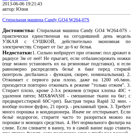
2013-06-06 19:21:43
автор: Юлия
Стиральная машина Candy GO4 W264-07S
Достоинства:
Стиральная машина Candy GO4 W264-07S -
практически единственная на сегодняшний день модель
УЗКАЯ с СУШКОЙ, действительно экономная по
электричеству. Стирает от 1кг до 6 кг белья.
Недостатки:
1. Сильно вибрирует при отжиме: пол дрожит в
радиусе 3м от неё! Не прыгает, если отбалансировать ножки
(еще можно установить их на резиновые подставки), и если
равномерно распределять бельё в баке перед стиркой
(контроль дисбаланса - функция, скорее, номинальльная). 2.
Отжимает с первого раза плохо, даже на 1200 об./мин.
приходится повторно отжимать в режиме "только отжим". 3.
Стирает плохо, кроме 2-3-х режимов (стирки хлопка 40С +
удаления пятен; MIX&WASH - смешанные ткани на 6кг; с
предварит.стиркой 60С+pre). Быстрая тирка Rapid 32 мин. -
вообще полное фуфло, 21 прогр. - рекламный трюк. 3. Требует
много порошка и кондиционера. Иначе не отстирывает. Если
бельё недорогое, стираете часто то разориться можно на
порошке и моющих средствах. 4. Нет нормального фильтра на
сливе. Если сливаете в ванну, то в самой ванне надо ставить