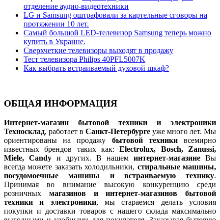
отделение аудио-видеотехники
LG и Samsung оштрафовали за картельные сговоры на
протяжении 10 лет.
Самый большой LED-телевизор Samsung теперь можно
купить в Украине.
Сверхчеткие телевизоры выходят в продажу
Тест телевизора Philips 40PFL5007K
Как выбрать встраиваемый духовой шкаф?
ОБЩАЯ ИНФОРМАЦИЯ
Интернет-магазин бытовой техники и электроники
Техносклад
, работает в
Санкт-Петербурге
уже много лет. Мы
ориентированы на продажу
бытовой техники
всемирно
известных брендов таких как:
Electrolux, Bosch, Zanussi,
Miele, Candy
и других. В нашем
интернет-магазине
Вы
всегда можете заказать холодильники,
стиральные машины,
посудомоечные машины и встраиваемую технику
.
Принимая во внимание высокую конкуренцию среди
розничных
магазинов и интернет-магазинов бытовой
техники и электроники
, мы стараемся делать условия
покупки и доставки товаров с нашего склада максимально
выгодными и удобными для покупателя. Заказывая бытовую