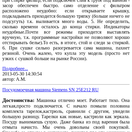
при стирке фильтр, если подключен слив к трубе под ванной -
засор обеспечен быстро. само отделение с фильтром
расположено неудобно: если открываете крышку,
подкладывать приходится большую тряпку (больше ничего не
подсугуть) т.к. выливается много воды. 5. Не определить,
сколько времени осталось до конца стирки. Индикаторы
неудобные.Почти все режимы приходится выставлять
вручную, т.к. программные настройки не позволяют хорошо
отстирывать белье).То есть, в итоге, стой и следи за стиркой.
6. При сушке сильно разогревается сама машина, пахнет
резиной. Очень жалею, что купла эту модель (просто нет
узких с сушкой больше на рынке России).
Подробнее...
2013-05-30 14:30:54
автор: А.М.
Посудомоечная машина Siemens SN 25E212 RU
Достоинства:
Машинка отлично моет. Работает тихо. Она
легкая,просто подключается. С начало помыли половина
комплекта тарелок,кастрюль, сравнили с другим, увидели
большую разницу. Тарелки как новые, кастрюли как зеркала.
Посуду вынимаешь сухую. Даже банка из под варения была
отмыта начисто. Мы очень довольны своей покупкой.