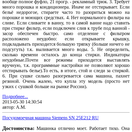
вообще полное фуфло, 21 прогр. - рекламный трюк. 3. Требует
много порошка и кондиционера. Иначе не отстирывает. Если
бельё недорогое, стираете часто то разориться можно на
порошке и моющих средствах. 4. Нет нормального фильтра на
сливе. Если сливаете в ванну, то в самой ванне надо ставить
при стирке фильтр, если подключен слив к трубе под ванной -
засор обеспечен быстро. само отделение с фильтром
расположено неудобно: если открываете крышку,
подкладывать приходится большую тряпку (больше ничего не
подсугуть) т.к. выливается много воды. 5. Не определить,
сколько времени осталось до конца стирки. Индикаторы
неудобные.Почти все режимы приходится выставлять
вручную, т.к. программные настройки не позволяют хорошо
отстирывать белье).То есть, в итоге, стой и следи за стиркой.
6. При сушке сильно разогревается сама машина, пахнет
резиной. Очень жалею, что купла эту модель (просто нет
узких с сушкой больше на рынке России).
Подробнее...
2013-05-30 14:30:54
автор: А.М.
Посудомоечная машина Siemens SN 25E212 RU
Достоинства:
Машинка отлично моет. Работает тихо. Она