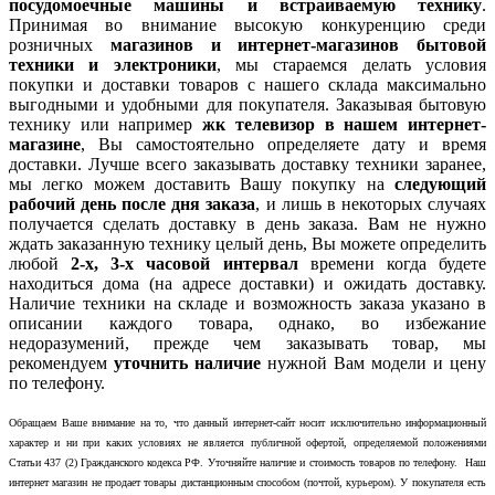
посудомоечные машины и встраиваемую технику
.
Принимая во внимание высокую конкуренцию среди
розничных
магазинов и интернет-магазинов бытовой
техники и электроники
, мы стараемся делать условия
покупки и доставки товаров с нашего склада максимально
выгодными и удобными для покупателя. Заказывая бытовую
технику или например
жк телевизор в нашем интернет-
магазине
, Вы самостоятельно определяете дату и время
доставки. Лучше всего заказывать доставку техники заранее,
мы легко можем доставить Вашу покупку на
следующий
рабочий день после дня заказа
, и лишь в некоторых случаях
получается сделать доставку в день заказа. Вам не нужно
ждать заказанную технику целый день, Вы можете определить
любой
2-х, 3-х часовой интервал
времени когда будете
находиться дома (на адресе доставки) и ожидать доставку.
Наличие техники на складе и возможность заказа указано в
описании каждого товара, однако, во избежание
недоразумений, прежде чем заказывать товар, мы
рекомендуем
уточнить наличие
нужной Вам модели и цену
по телефону.
Обращаем Ваше внимание на то, что данный интернет-сайт носит исключительно информационный
характер и ни при каких условиях не является публичной офертой, определяемой положениями
Статьи 437 (2) Гражданского кодекса РФ. Уточняйте наличие и стоимость товаров по телефону. Наш
интернет магазин не продает товары дистанционным способом (почтой, курьером). У покупателя есть