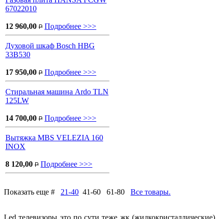
67022010
12 960,00
Подробнее >>>
P
Духовой шкаф Bosch HBG
33B530
17 950,00
Подробнее >>>
P
Стиральная машина Ardo TLN
125LW
14 700,00
Подробнее >>>
P
Вытяжка MBS VELEZIA 160
INOX
8 120,00
Подробнее >>>
P
Показать еще #
21-40
41-60 61-80
Все товары.
Led телевизоры это по сути теже жк (жидкокристаллические)