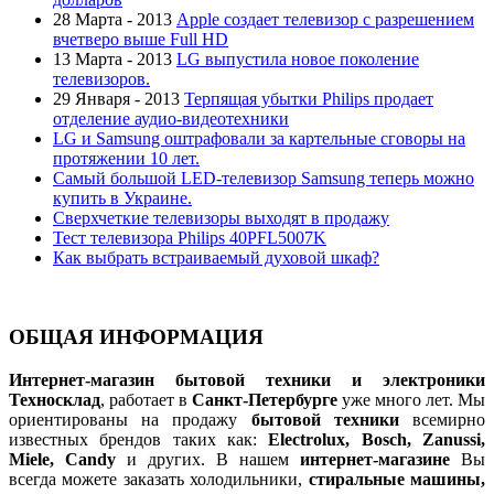
28 Марта - 2013
Apple создает телевизор с разрешением
вчетверо выше Full HD
13 Марта - 2013
LG выпустила новое поколение
телевизоров.
29 Января - 2013
Терпящая убытки Philips продает
отделение аудио-видеотехники
LG и Samsung оштрафовали за картельные сговоры на
протяжении 10 лет.
Самый большой LED-телевизор Samsung теперь можно
купить в Украине.
Сверхчеткие телевизоры выходят в продажу
Тест телевизора Philips 40PFL5007K
Как выбрать встраиваемый духовой шкаф?
ОБЩАЯ ИНФОРМАЦИЯ
Интернет-магазин бытовой техники и электроники
Техносклад
, работает в
Санкт-Петербурге
уже много лет. Мы
ориентированы на продажу
бытовой техники
всемирно
известных брендов таких как:
Electrolux, Bosch, Zanussi,
Miele, Candy
и других. В нашем
интернет-магазине
Вы
всегда можете заказать холодильники,
стиральные машины,