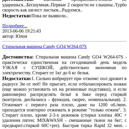
ударишься...Бесшумная..Первые 2 скорости не слышны..Турбо
скорость как шелест листьев...Радуемся..
Недостатки:
Пока не выявили..
Подробнее...
2013-06-06 19:21:43
автор: Юлия
Стиральная машина Candy GO4 W264-07S
Достоинства:
Стиральная машина Candy GO4 W264-07S -
практически единственная на сегодняшний день модель
УЗКАЯ с СУШКОЙ, действительно экономная по
электричеству. Стирает от 1кг до 6 кг белья.
Недостатки:
1. Сильно вибрирует при отжиме: пол дрожит в
радиусе 3м от неё! Не прыгает, если отбалансировать ножки
(еще можно установить их на резиновые подставки), и если
равномерно распределять бельё в баке перед стиркой
(контроль дисбаланса - функция, скорее, номинальльная). 2.
Отжимает с первого раза плохо, даже на 1200 об./мин.
приходится повторно отжимать в режиме "только отжим". 3.
Стирает плохо, кроме 2-3-х режимов (стирки хлопка 40С +
удаления пятен; MIX&WASH - смешанные ткани на 6кг; с
предварит.стиркой 60С+pre). Быстрая тирка Rapid 32 мин. -