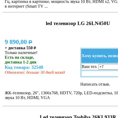
Гц, картинка в картинке, мощность звука 10 Вт, HDMI x2, VGA
в интернет (Smart TV ...
led телевизор LG 26LN450U
9 890,00
P
+ доставка 550
P
Только наличные!
Хочу купить, позв
Есть на складе,
доставка 1-2 дня
Ваш тел.
Код товара: 32548
Обновлено: больше 30 дней назад
Написать отзыв.
ЖК-телевизор, 26", 1366x768, HDTV, 720p, LED-подсветка, 1
звука 10 Вт, HDMI, VGA
Led телевизор Toshiba 26KL933R