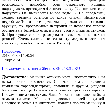
засор обеспечен быстро. само отделение с фильтром
расположено неудобно: если открываете крышку,
подкладывать приходится большую тряпку (больше ничего не
подсугуть) т.к. выливается много воды. 5. Не определить,
сколько времени осталось до конца стирки. Индикаторы
неудобные.Почти все режимы приходится выставлять
вручную, т.к. программные настройки не позволяют хорошо
отстирывать белье).То есть, в итоге, стой и следи за стиркой.
6. При сушке сильно разогревается сама машина, пахнет
резиной. Очень жалею, что купла эту модель (просто нет
узких с сушкой больше на рынке России).
Подробнее...
2013-05-30 14:30:54
автор: А.М.
Посудомоечная машина Siemens SN 25E212 RU
Достоинства:
Машинка отлично моет. Работает тихо. Она
легкая,просто подключается. С начало помыли половина
комплекта тарелок,кастрюль, сравнили с другим, увидели
большую разницу. Тарелки как новые, кастрюли как зеркала.
Посуду вынимаешь сухую. Даже банка из под варения была
отмыта начисто. Мы очень довольны своей покупкой.
Спасибо за отзывы в интернете, почитал про эту машинку и