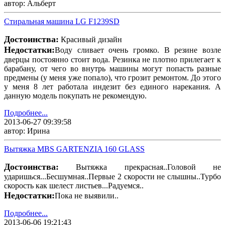
автор: Альберт
Стиральная машина LG F1239SD
Достоинства:
Красивый дизайн
Недостатки:
Воду сливает очень громко. В резине возле
дверцы постоянно стоит вода. Резинка не плотно прилегает к
барабану, от чего во внутрь машины могут попасть разные
предмены (у меня уже попало), что грозит ремонтом. До этого
у меня 8 лет работала индезит без единого нарекания. А
данную модель покупать не рекомендую.
Подробнее...
2013-06-27 09:39:58
автор: Ирина
Вытяжка MBS GARTENZIA 160 GLASS
Достоинства:
Вытяжка прекрасная..Головой не
ударишься...Бесшумная..Первые 2 скорости не слышны..Турбо
скорость как шелест листьев...Радуемся..
Недостатки:
Пока не выявили..
Подробнее...
2013-06-06 19:21:43