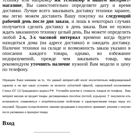
магазине
, Вы самостоятельно определяете дату и время
доставки. Лучше всего заказывать доставку техники заранее,
мы легко можем доставить Вашу покупку на
следующий
рабочий день после дня заказа
, и лишь в некоторых случаях
получается сделать доставку в день заказа. Вам не нужно
ждать заказанную технику целый день, Вы можете определить
любой
2-х, 3-х часовой интервал
времени когда будете
находиться дома (на адресе доставки) и ожидать доставку.
Наличие техники на складе и возможность заказа указано в
описании каждого товара, однако, во избежание
недоразумений, прежде чем заказывать товар, мы
рекомендуем
уточнить наличие
нужной Вам модели и цену
по телефону.
Обращаем Ваше внимание на то, что данный интернет-сайт носит исключительно информационный
характер и ни при каких условиях не является публичной офертой, определяемой положениями
Статьи 437 (2) Гражданского кодекса РФ. Уточняйте наличие и стоимость товаров по телефону. Наш
интернет магазин не продает товары дистанционным способом (почтой, курьером). У покупателя есть
возможность ознакомиться с потребительскими свойствами и характеристиками товара перед его
покупкой. Продажи осуществляются нашими продавцами и покупатель принимает решение о покупке
после распаковки и проверки товара.
Вход