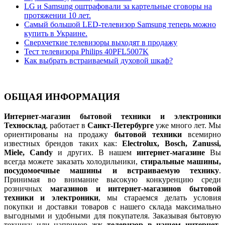
LG и Samsung оштрафовали за картельные сговоры на
протяжении 10 лет.
Самый большой LED-телевизор Samsung теперь можно
купить в Украине.
Сверхчеткие телевизоры выходят в продажу
Тест телевизора Philips 40PFL5007K
Как выбрать встраиваемый духовой шкаф?
ОБЩАЯ ИНФОРМАЦИЯ
Интернет-магазин бытовой техники и электроники
Техносклад
, работает в
Санкт-Петербурге
уже много лет. Мы
ориентированы на продажу
бытовой техники
всемирно
известных брендов таких как:
Electrolux, Bosch, Zanussi,
Miele, Candy
и других. В нашем
интернет-магазине
Вы
всегда можете заказать холодильники,
стиральные машины,
посудомоечные машины и встраиваемую технику
.
Принимая во внимание высокую конкуренцию среди
розничных
магазинов и интернет-магазинов бытовой
техники и электроники
, мы стараемся делать условия
покупки и доставки товаров с нашего склада максимально
выгодными и удобными для покупателя. Заказывая бытовую
технику или например
жк телевизор в нашем интернет-