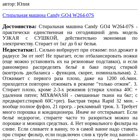
автор: Юлия
Стиральная машина Candy GO4 W264-07S
Достоинства:
Стиральная машина Candy GO4 W264-07S -
практически единственная на сегодняшний день модель
УЗКАЯ с СУШКОЙ, действительно экономная по
электричеству. Стирает от 1кг до 6 кг белья.
Недостатки:
1. Сильно вибрирует при отжиме: пол дрожит в
радиусе 3м от неё! Не прыгает, если отбалансировать ножки
(еще можно установить их на резиновые подставки), и если
равномерно распределять бельё в баке перед стиркой
(контроль дисбаланса - функция, скорее, номинальльная). 2.
Отжимает с первого раза плохо, даже на 1200 об./мин.
приходится повторно отжимать в режиме "только отжим". 3.
Стирает плохо, кроме 2-3-х режимов (стирки хлопка 40С +
удаления пятен; MIX&WASH - смешанные ткани на 6кг; с
предварит.стиркой 60С+pre). Быстрая тирка Rapid 32 мин. -
вообще полное фуфло, 21 прогр. - рекламный трюк. 3. Требует
много порошка и кондиционера. Иначе не отстирывает. Если
бельё недорогое, стираете часто то разориться можно на
порошке и моющих средствах. 4. Нет нормального фильтра на
сливе. Если сливаете в ванну, то в самой ванне надо ставить
при стирке фильтр, если подключен слив к трубе под ванной -