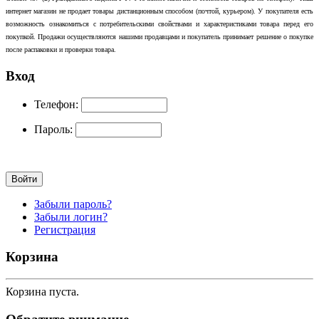
интернет магазин не продает товары дистанционным способом (почтой, курьером). У покупателя есть
возможность ознакомиться с потребительскими свойствами и характеристиками товара перед его
покупкой. Продажи осуществляются нашими продавцами и покупатель принимает решение о покупке
после распаковки и проверки товара.
Вход
Телефон:
Пароль:
Забыли пароль?
Забыли логин?
Регистрация
Корзина
Корзина пуста.