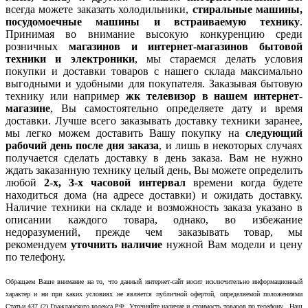
всегда можете заказать холодильники,
стиральные машины,
посудомоечные машины и встраиваемую технику
.
Принимая во внимание высокую конкуренцию среди
розничных
магазинов и интернет-магазинов бытовой
техники и электроники
, мы стараемся делать условия
покупки и доставки товаров с нашего склада максимально
выгодными и удобными для покупателя. Заказывая бытовую
технику или например
жк телевизор в нашем интернет-
магазине
, Вы самостоятельно определяете дату и время
доставки. Лучше всего заказывать доставку техники заранее,
мы легко можем доставить Вашу покупку на
следующий
рабочий день после дня заказа
, и лишь в некоторых случаях
получается сделать доставку в день заказа. Вам не нужно
ждать заказанную технику целый день, Вы можете определить
любой
2-х, 3-х часовой интервал
времени когда будете
находиться дома (на адресе доставки) и ожидать доставку.
Наличие техники на складе и возможность заказа указано в
описании каждого товара, однако, во избежание
недоразумений, прежде чем заказывать товар, мы
рекомендуем
уточнить наличие
нужной Вам модели и цену
по телефону.
Обращаем Ваше внимание на то, что данный интернет-сайт носит исключительно информационный
характер и ни при каких условиях не является публичной офертой, определяемой положениями
Статьи 437 (2) Гражданского кодекса РФ. Уточняйте наличие и стоимость товаров по телефону. Наш