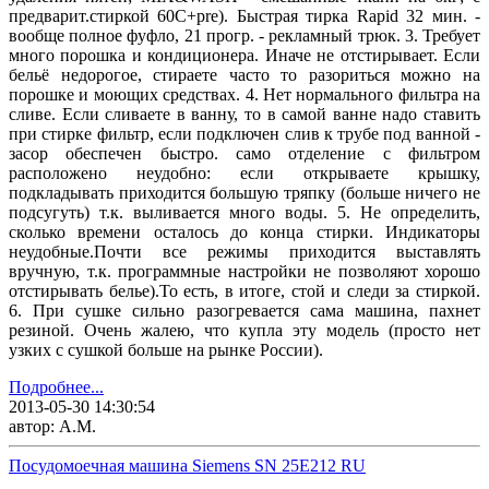
предварит.стиркой 60С+pre). Быстрая тирка Rapid 32 мин. -
вообще полное фуфло, 21 прогр. - рекламный трюк. 3. Требует
много порошка и кондиционера. Иначе не отстирывает. Если
бельё недорогое, стираете часто то разориться можно на
порошке и моющих средствах. 4. Нет нормального фильтра на
сливе. Если сливаете в ванну, то в самой ванне надо ставить
при стирке фильтр, если подключен слив к трубе под ванной -
засор обеспечен быстро. само отделение с фильтром
расположено неудобно: если открываете крышку,
подкладывать приходится большую тряпку (больше ничего не
подсугуть) т.к. выливается много воды. 5. Не определить,
сколько времени осталось до конца стирки. Индикаторы
неудобные.Почти все режимы приходится выставлять
вручную, т.к. программные настройки не позволяют хорошо
отстирывать белье).То есть, в итоге, стой и следи за стиркой.
6. При сушке сильно разогревается сама машина, пахнет
резиной. Очень жалею, что купла эту модель (просто нет
узких с сушкой больше на рынке России).
Подробнее...
2013-05-30 14:30:54
автор: А.М.
Посудомоечная машина Siemens SN 25E212 RU