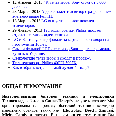
12 Апреля - 2013
4K-телевизоры Sony стоят от 5 000
долларов
28 Марта - 2013
Apple создает телевизор с разрешением
вчетверо выше Full HD
13 Марта - 2013
LG выпустила новое поколение
телевизоров.
29 Января - 2013
Терпящая убытки Philips продает
отделение аудио-видеотехники
LG и Samsung оштрафовали за картельные сговоры на
протяжении 10 лет.
Самый большой LED-телевизор Samsung теперь можно
купить в Украине.
Сверхчеткие телевизоры выходят в продажу
Тест телевизора Philips 40PFL5007K
Как выбрать встраиваемый духовой шкаф?
ОБЩАЯ ИНФОРМАЦИЯ
Интернет-магазин бытовой техники и электроники
Техносклад
, работает в
Санкт-Петербурге
уже много лет. Мы
ориентированы на продажу
бытовой техники
всемирно
известных брендов таких как:
Electrolux, Bosch, Zanussi,
Miele, Candy
и других. В нашем
интернет-магазине
Вы