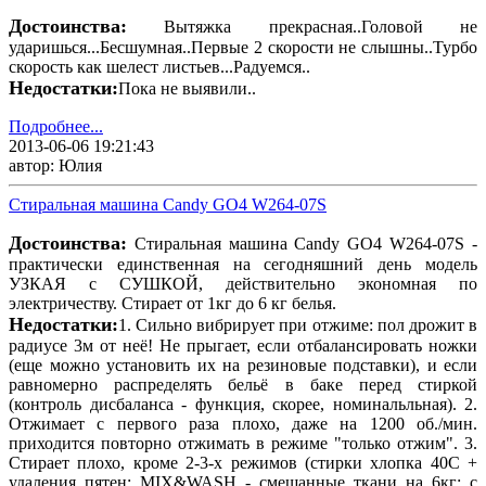
Достоинства:
Вытяжка прекрасная..Головой не
ударишься...Бесшумная..Первые 2 скорости не слышны..Турбо
скорость как шелест листьев...Радуемся..
Недостатки:
Пока не выявили..
Подробнее...
2013-06-06 19:21:43
автор: Юлия
Стиральная машина Candy GO4 W264-07S
Достоинства:
Стиральная машина Candy GO4 W264-07S -
практически единственная на сегодняшний день модель
УЗКАЯ с СУШКОЙ, действительно экономная по
электричеству. Стирает от 1кг до 6 кг белья.
Недостатки:
1. Сильно вибрирует при отжиме: пол дрожит в
радиусе 3м от неё! Не прыгает, если отбалансировать ножки
(еще можно установить их на резиновые подставки), и если
равномерно распределять бельё в баке перед стиркой
(контроль дисбаланса - функция, скорее, номинальльная). 2.
Отжимает с первого раза плохо, даже на 1200 об./мин.
приходится повторно отжимать в режиме "только отжим". 3.
Стирает плохо, кроме 2-3-х режимов (стирки хлопка 40С +
удаления пятен; MIX&WASH - смешанные ткани на 6кг; с