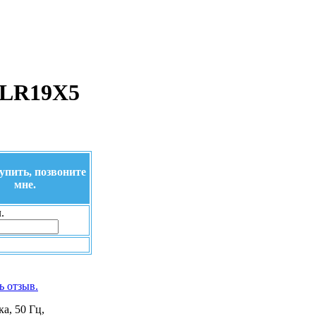
X-LR19X5
упить, позвоните
мне.
.
ь отзыв.
а, 50 Гц,