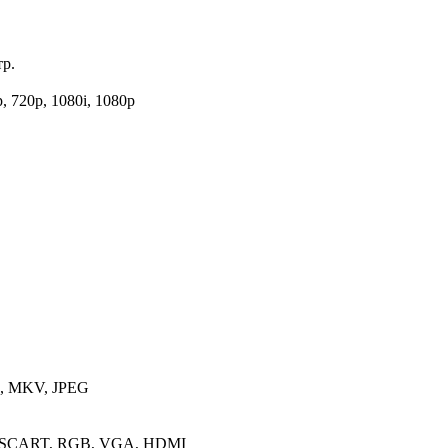
тр.
p, 720p, 1080i, 1080p
, MKV, JPEG
, SCART, RGB, VGA, HDMI