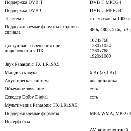
Поддержка DVB-T
DVB-T MPEG4
Поддержка DVB-C
DVB-C MPEG4
Телетекст
с памятью на 1000 с
Поддерживаемые форматы входного
480i, 480p, 576i, 576
сигнала
1024x768
Доступные разрешения при
1280x1024
подключении к ПК
1360x768
1920x1080
Звук Panasonic TX-LR19X5
Мощность звука
6 Вт (2х3 Вт)
Акустическая система
два динамика
Объемное звучание
есть
Декодер Dolby Digital
есть
Мультимедиа Panasonic TX-LR19X5
Поддерживаемые форматы
MP3, WMA, MPEG4
Интерфейсы
AV, компонентный