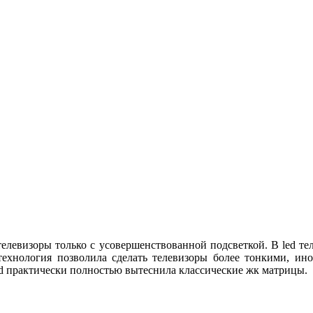
телевизоры только с усовершенствованной подсветкой. В led те
 технология позволила сделать телевизоры более тонкими, ин
ed практически полностью вытеснила классические жк матрицы.