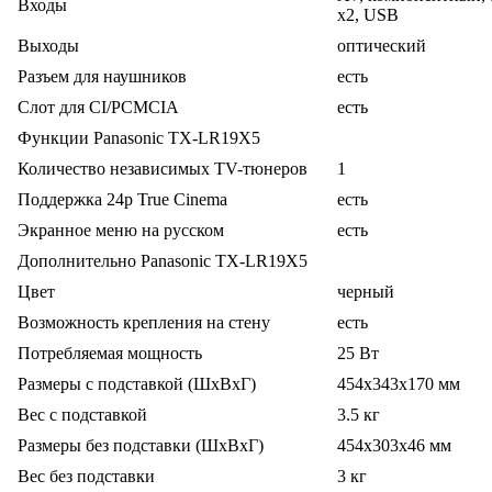
Входы
x2, USB
Выходы
оптический
Разъем для наушников
есть
Слот для CI/PCMCIA
есть
Функции Panasonic TX-LR19X5
Количество независимых TV-тюнеров
1
Поддержка 24p True Cinema
есть
Экранное меню на русском
есть
Дополнительно Panasonic TX-LR19X5
Цвет
черный
Возможность крепления на стену
есть
Потребляемая мощность
25 Вт
Размеры с подставкой (ШxВxГ)
454x343x170 мм
Вес с подставкой
3.5 кг
Размеры без подставки (ШxВxГ)
454x303x46 мм
Вес без подставки
3 кг