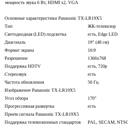
мощность звука 6 Вт, HDMI x2, VGA
Основные характеристики Panasonic TX-LR19X5
Тип
ЖК-телевизор
Светодиодная (LED) подсветка
есть, Edge LED
Диагональ
19" (48 см)
Формат экрана
16:9
Разрешение
1366x768
Поддержка HDTV
есть, 720p
Стереозвук
есть
Частота обновления
50 Гц
Изображение Panasonic TX-LR19X5
Угол обзора
170°
Прогрессивная развертка
есть
Прием сигнала Panasonic TX-LR19X5
Поддержка телевизионных стандартов
PAL, SECAM, NTS