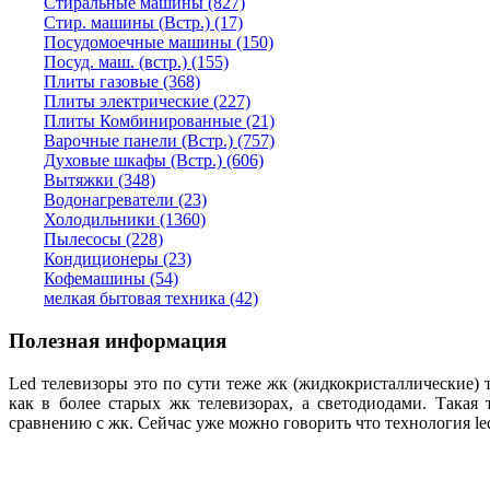
Стиральные машины (827)
Стир. машины (Встр.) (17)
Посудомоечные машины (150)
Посуд. маш. (встр.) (155)
Плиты газовые (368)
Плиты электрические (227)
Плиты Комбинированные (21)
Варочные панели (Встр.) (757)
Духовые шкафы (Встр.) (606)
Вытяжки (348)
Водонагреватели (23)
Холодильники (1360)
Пылесосы (228)
Кондиционеры (23)
Кофемашины (54)
мелкая бытовая техника (42)
Полезная информация
Led телевизоры это по сути теже жк (жидкокристаллические) 
как в более старых жк телевизорах, а светодиодами. Такая
сравнению с жк. Сейчас уже можно говорить что технология l