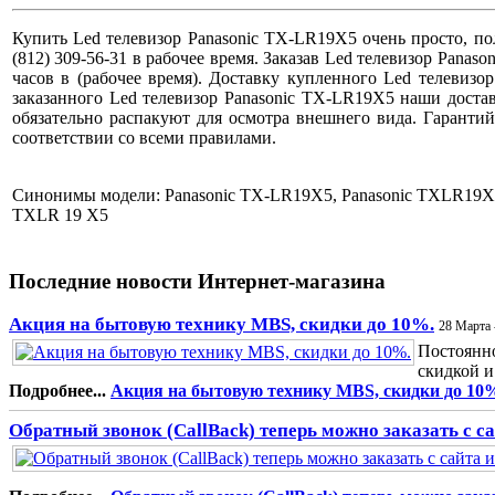
Купить Led телевизор Panasonic TX-LR19X5 очень просто, по
(812) 309-56-31 в рабочее время. Заказав Led телевизор Panas
часов в (рабочее время). Доставку купленного Led телевиз
заказанного Led телевизор Panasonic TX-LR19X5 наши достав
обязательно распакуют для осмотра внешнего вида. Гарант
соответствии со всеми правилами.
Синонимы модели: Panasonic TX-LR19X5, Panasonic TXLR19X5,
TXLR 19 X5
Последние новости Интернет-магазина
Акция на бытовую технику MBS, скидки до 10%.
28 Марта 
Постоянно
скидкой и
Подробнее...
Акция на бытовую технику MBS, скидки до 10
Обратный звонок (CallBack) теперь можно заказать с с