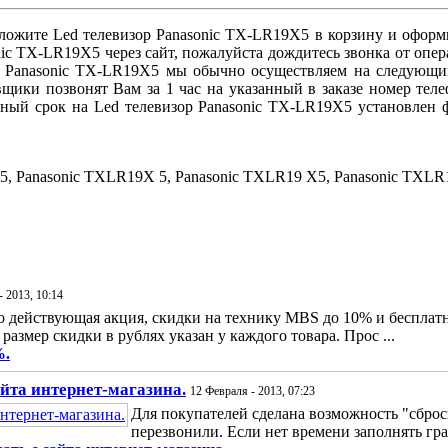
ложите Led телевизор Panasonic TX-LR19X5 в корзину и оформ
onic TX-LR19X5 через сайт, пожалуйста дождитесь звонка от опе
ор Panasonic TX-LR19X5 мы обычно осуществляем на следующий
щики позвонят Вам за 1 час на указанный в заказе номер тел
ийный срок на Led телевизор Panasonic TX-LR19X5 установлен
 Panasonic TXLR19X 5, Panasonic TXLR19 X5, Panasonic TXLR19
- 2013, 10:14
 действующая акция, скидки на технику MBS до 10% и бесплатна
 размер скидки в рублях указан у каждого товара. Прос ...
%.
айта интернет-магазина.
12 Февраля - 2013, 07:23
Для покупателей сделана возможность "сбро
перезвонили. Если нет времени заполнять гра