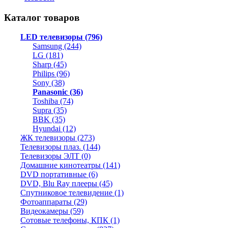
Каталог товаров
LED телевизоры (796)
Samsung (244)
LG (181)
Sharp (45)
Philips (96)
Sony (38)
Panasonic (36)
Toshiba (74)
Supra (35)
BBK (35)
Hyundai (12)
ЖК телевизоры (273)
Телевизоры плаз. (144)
Телевизоры ЭЛТ (0)
Домашние кинотеатры (141)
DVD портативные (6)
DVD, Blu Ray плееры (45)
Спутниковое телевидение (1)
Фотоаппараты (29)
Видеокамеры (59)
Сотовые телефоны, КПК (1)