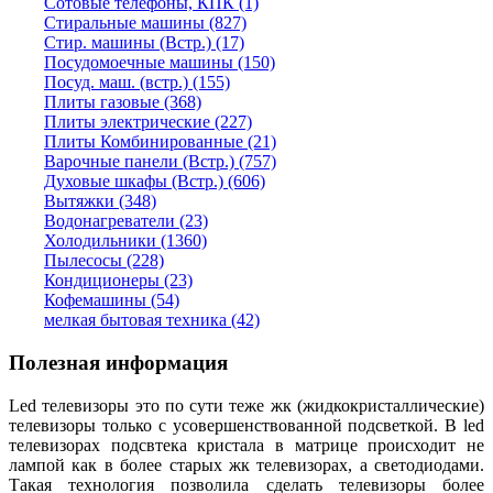
Сотовые телефоны, КПК (1)
Стиральные машины (827)
Стир. машины (Встр.) (17)
Посудомоечные машины (150)
Посуд. маш. (встр.) (155)
Плиты газовые (368)
Плиты электрические (227)
Плиты Комбинированные (21)
Варочные панели (Встр.) (757)
Духовые шкафы (Встр.) (606)
Вытяжки (348)
Водонагреватели (23)
Холодильники (1360)
Пылесосы (228)
Кондиционеры (23)
Кофемашины (54)
мелкая бытовая техника (42)
Полезная информация
Led телевизоры это по сути теже жк (жидкокристаллические)
телевизоры только с усовершенствованной подсветкой. В led
телевизорах подсвтека кристала в матрице происходит не
лампой как в более старых жк телевизорах, а светодиодами.
Такая технология позволила сделать телевизоры более