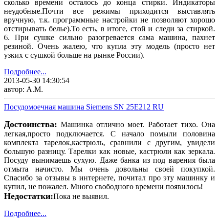
сколько времени осталось до конца стирки. Индикаторы
неудобные.Почти все режимы приходится выставлять
вручную, т.к. программные настройки не позволяют хорошо
отстирывать белье).То есть, в итоге, стой и следи за стиркой.
6. При сушке сильно разогревается сама машина, пахнет
резиной. Очень жалею, что купла эту модель (просто нет
узких с сушкой больше на рынке России).
Подробнее...
2013-05-30 14:30:54
автор: А.М.
Посудомоечная машина Siemens SN 25E212 RU
Достоинства:
Машинка отлично моет. Работает тихо. Она
легкая,просто подключается. С начало помыли половина
комплекта тарелок,кастрюль, сравнили с другим, увидели
большую разницу. Тарелки как новые, кастрюли как зеркала.
Посуду вынимаешь сухую. Даже банка из под варения была
отмыта начисто. Мы очень довольны своей покупкой.
Спасибо за отзывы в интернете, почитал про эту машинку и
купил, не пожалел. Много свободного времени появилось!
Недостатки:
Пока не выявил.
Подробнее...