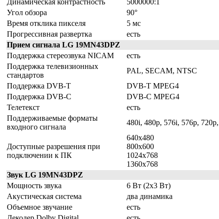
Динамическая контрастность
5000000:1
Угол обзора
90°
Время отклика пикселя
5 мс
Прогрессивная развертка
есть
Прием сигнала LG 19MN43DPZ
Поддержка стереозвука NICAM
есть
Поддержка телевизионных
PAL, SECAM, NTSC
стандартов
Поддержка DVB-T
DVB-T MPEG4
Поддержка DVB-C
DVB-C MPEG4
Телетекст
есть
Поддерживаемые форматы
480i, 480p, 576i, 576p, 720p
входного сигнала
640x480
Доступные разрешения при
800x600
подключении к ПК
1024x768
1360x768
Звук LG 19MN43DPZ
Мощность звука
6 Вт (2х3 Вт)
Акустическая система
два динамика
Объемное звучание
есть
Декодер Dolby Digital
есть