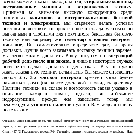
всегда можете заказать холодильники,
стиральные машины,
посудомоечные машины и встраиваемую технику
.
Принимая во внимание высокую конкуренцию среди
розничных
магазинов и интернет-магазинов бытовой
техники и электроники
, мы стараемся делать условия
покупки и доставки товаров с нашего склада максимально
выгодными и удобными для покупателя. Заказывая бытовую
технику или например
жк телевизор в нашем интернет-
магазине
, Вы самостоятельно определяете дату и время
доставки. Лучше всего заказывать доставку техники заранее,
мы легко можем доставить Вашу покупку на
следующий
рабочий день после дня заказа
, и лишь в некоторых случаях
получается сделать доставку в день заказа. Вам не нужно
ждать заказанную технику целый день, Вы можете определить
любой
2-х, 3-х часовой интервал
времени когда будете
находиться дома (на адресе доставки) и ожидать доставку.
Наличие техники на складе и возможность заказа указано в
описании каждого товара, однако, во избежание
недоразумений, прежде чем заказывать товар, мы
рекомендуем
уточнить наличие
нужной Вам модели и цену
по телефону.
Обращаем Ваше внимание на то, что данный интернет-сайт носит исключительно информационный
характер и ни при каких условиях не является публичной офертой, определяемой положениями
Статьи 437 (2) Гражданского кодекса РФ. Уточняйте наличие и стоимость товаров по телефону. Наш