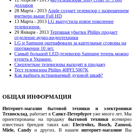
долларов
28 Марта - 2013
Apple создает телевизор с разрешением
вчетверо выше Full HD
13 Марта - 2013
LG выпустила новое поколение
телевизоров.
29 Января - 2013
Терпящая убытки Philips продает
отделение аудио-видеотехники
LG и Samsung оштрафовали за картельные сговоры на
протяжении 10 лет.
Самый большой LED-телевизор Samsung теперь можно
купить в Украине.
Сверхчеткие телевизоры выходят в продажу
Тест телевизора Philips 40PFL5007K
Как выбрать встраиваемый духовой шкаф?
ОБЩАЯ ИНФОРМАЦИЯ
Интернет-магазин бытовой техники и электроники
Техносклад
, работает в
Санкт-Петербурге
уже много лет. Мы
ориентированы на продажу
бытовой техники
всемирно
известных брендов таких как:
Electrolux, Bosch, Zanussi,
Miele, Candy
и других. В нашем
интернет-магазине
Вы