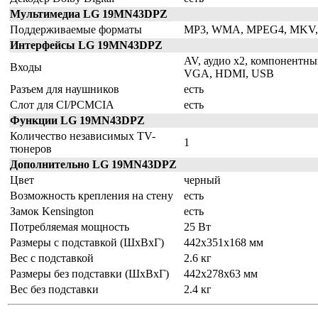
Мультимедиа LG 19MN43DPZ
Поддерживаемые форматы
MP3, WMA, MPEG4, MKV,
Интерфейсы LG 19MN43DPZ
AV, аудио x2, компонентн
Входы
VGA, HDMI, USB
Разъем для наушников
есть
Слот для CI/PCMCIA
есть
Функции LG 19MN43DPZ
Количество независимых TV-
1
тюнеров
Дополнительно LG 19MN43DPZ
Цвет
черный
Возможность крепления на стену
есть
Замок Kensington
есть
Потребляемая мощность
25 Вт
Размеры с подставкой (ШxВxГ)
442x351x168 мм
Вес с подставкой
2.6 кг
Размеры без подставки (ШxВxГ)
442x278x63 мм
Вес без подставки
2.4 кг