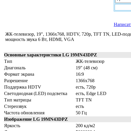
Написат
ЖК-телевизор, 19", 1366x768, HDTV, 720p, TFT TN, LED-подс
мощность звука 6 Вт, HDMI, VGA
Основные характеристики LG 19MN43DPZ
Тип
ЖК-телевизор
Диагональ
19" (48 см)
Формат экрана
16:9
Разрешение
1366x768
Поддержка HDTV
есть, 720p
Светодиодная (LED) подсветка
есть, Edge LED
Тип матрицы
TFT TN
Стереозвук
есть
Частота обновления
50 Гц
Изображение LG 19MN43DPZ
Яркость
200 кд/м2