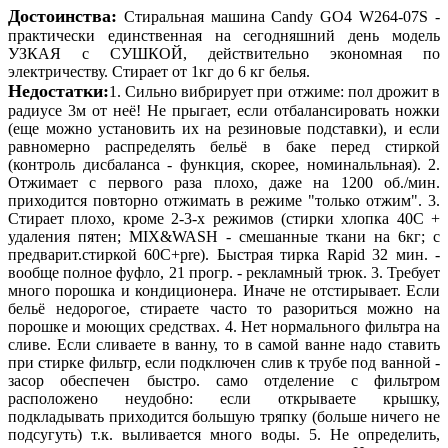
Достоинства:
Стиральная машина Candy GO4 W264-07S -
практически единственная на сегодняшний день модель
УЗКАЯ с СУШКОЙ, действительно экономная по
электричеству. Стирает от 1кг до 6 кг белья.
Недостатки:
1. Сильно вибрирует при отжиме: пол дрожит в
радиусе 3м от неё! Не прыгает, если отбалансировать ножки
(еще можно установить их на резиновые подставки), и если
равномерно распределять бельё в баке перед стиркой
(контроль дисбаланса - функция, скорее, номинальльная). 2.
Отжимает с первого раза плохо, даже на 1200 об./мин.
приходится повторно отжимать в режиме "только отжим". 3.
Стирает плохо, кроме 2-3-х режимов (стирки хлопка 40С +
удаления пятен; MIX&WASH - смешанные ткани на 6кг; с
предварит.стиркой 60С+pre). Быстрая тирка Rapid 32 мин. -
вообще полное фуфло, 21 прогр. - рекламный трюк. 3. Требует
много порошка и кондиционера. Иначе не отстирывает. Если
бельё недорогое, стираете часто то разориться можно на
порошке и моющих средствах. 4. Нет нормального фильтра на
сливе. Если сливаете в ванну, то в самой ванне надо ставить
при стирке фильтр, если подключен слив к трубе под ванной -
засор обеспечен быстро. само отделение с фильтром
расположено неудобно: если открываете крышку,
подкладывать приходится большую тряпку (больше ничего не
подсугуть) т.к. выливается много воды. 5. Не определить,