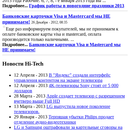
2013 года Рабочие. 6, 7, 8, - е января 2013 года вы ...
Подробнее...
График работы в новогодние праздники 2013
Банковские карточки Visa и Mastercard мы НЕ
принимаем!
26 Декабря - 2012, 08:35
Еще раз информируем покупателей, мы не принимаем к
оплате банковские карты visa и mastercard, оплата
производится только наличными. ...
Подробнее...
Банковские карточки Visa и Mastercard мы
НЕ принимаем!
Новости Hi-Tech
12 Апреля - 2013
В "Яндекс" создали интерфейс
управления контентом на экране телевизора
12 Апреля - 2013
4K-телевизоры Sony стоят от 5 000
долларов
28 Марта - 2013
Apple создает телевизор с разрешением
вчетверо выше Full HD
13 Марта - 2013
LG выпустила новое поколение
телевизоров.
29 Января - 2013
Терпящая убытки Philips продает
отделение аудио-видеотехники
LG и Samsung оштрафовали за картельные сговоры на