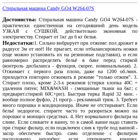
Стиральная машина Candy GO4 W264-07S
Достоинства:
Стиральная машина Candy GO4 W264-07S -
практически единственная на сегодняшний день модель
УЗКАЯ с СУШКОЙ, действительно экономная по
электричеству. Стирает от 1кг до 6 кг белья.
Недостатки:
1. Сильно вибрирует при отжиме: пол дрожит в
радиусе 3м от неё! Не прыгает, если отбалансировать ножки
(еще можно установить их на резиновые подставки), и если
равномерно распределять бельё в баке перед стиркой
(контроль дисбаланса - функция, скорее, номинальльная). 2.
Отжимает с первого раза плохо, даже на 1200 об./мин.
приходится повторно отжимать в режиме "только отжим". 3.
Стирает плохо, кроме 2-3-х режимов (стирки хлопка 40С +
удаления пятен; MIX&WASH - смешанные ткани на 6кг; с
предварит.стиркой 60С+pre). Быстрая тирка Rapid 32 мин. -
вообще полное фуфло, 21 прогр. - рекламный трюк. 3. Требует
много порошка и кондиционера. Иначе не отстирывает. Если
бельё недорогое, стираете часто то разориться можно на
порошке и моющих средствах. 4. Нет нормального фильтра на
сливе. Если сливаете в ванну, то в самой ванне надо ставить
при стирке фильтр, если подключен слив к трубе под ванной -
засор обеспечен быстро. само отделение с фильтром
расположено неудобно: если открываете крышку,