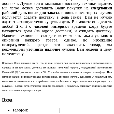
доставки. Лучше всего заказывать доставку техники заранее,
мы легко можем доставить Вашу покупку на
следующий
рабочий день после дня заказа
, и лишь в некоторых случаях
получается сделать доставку в день заказа. Вам не нужно
ждать заказанную технику целый день, Вы можете определить
любой
2-х, 3-х часовой интервал
времени когда будете
находиться дома (на адресе доставки) и ожидать доставку.
Наличие техники на складе и возможность заказа указано в
описании каждого товара, однако, во избежание
недоразумений, прежде чем заказывать товар, мы
рекомендуем
уточнить наличие
нужной Вам модели и цену
по телефону.
Обращаем Ваше внимание на то, что данный интернет-сайт носит исключительно информационный
характер и ни при каких условиях не является публичной офертой, определяемой положениями
Статьи 437 (2) Гражданского кодекса РФ. Уточняйте наличие и стоимость товаров по телефону. Наш
интернет магазин не продает товары дистанционным способом (почтой, курьером). У покупателя есть
возможность ознакомиться с потребительскими свойствами и характеристиками товара перед его
покупкой. Продажи осуществляются нашими продавцами и покупатель принимает решение о покупке
после распаковки и проверки товара.
Вход
Телефон: