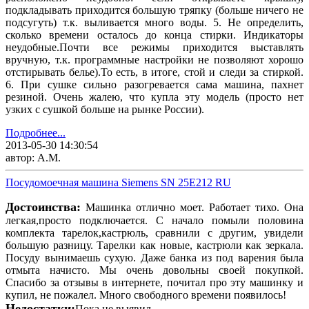
подкладывать приходится большую тряпку (больше ничего не
подсугуть) т.к. выливается много воды. 5. Не определить,
сколько времени осталось до конца стирки. Индикаторы
неудобные.Почти все режимы приходится выставлять
вручную, т.к. программные настройки не позволяют хорошо
отстирывать белье).То есть, в итоге, стой и следи за стиркой.
6. При сушке сильно разогревается сама машина, пахнет
резиной. Очень жалею, что купла эту модель (просто нет
узких с сушкой больше на рынке России).
Подробнее...
2013-05-30 14:30:54
автор: А.М.
Посудомоечная машина Siemens SN 25E212 RU
Достоинства:
Машинка отлично моет. Работает тихо. Она
легкая,просто подключается. С начало помыли половина
комплекта тарелок,кастрюль, сравнили с другим, увидели
большую разницу. Тарелки как новые, кастрюли как зеркала.
Посуду вынимаешь сухую. Даже банка из под варения была
отмыта начисто. Мы очень довольны своей покупкой.
Спасибо за отзывы в интернете, почитал про эту машинку и
купил, не пожалел. Много свободного времени появилось!
Недостатки:
Пока не выявил.