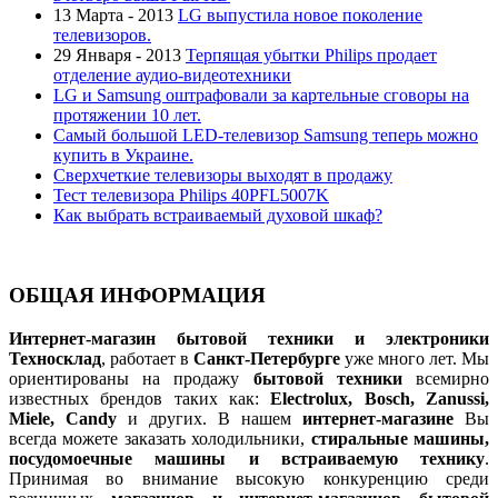
13 Марта - 2013
LG выпустила новое поколение
телевизоров.
29 Января - 2013
Терпящая убытки Philips продает
отделение аудио-видеотехники
LG и Samsung оштрафовали за картельные сговоры на
протяжении 10 лет.
Самый большой LED-телевизор Samsung теперь можно
купить в Украине.
Сверхчеткие телевизоры выходят в продажу
Тест телевизора Philips 40PFL5007K
Как выбрать встраиваемый духовой шкаф?
ОБЩАЯ ИНФОРМАЦИЯ
Интернет-магазин бытовой техники и электроники
Техносклад
, работает в
Санкт-Петербурге
уже много лет. Мы
ориентированы на продажу
бытовой техники
всемирно
известных брендов таких как:
Electrolux, Bosch, Zanussi,
Miele, Candy
и других. В нашем
интернет-магазине
Вы
всегда можете заказать холодильники,
стиральные машины,
посудомоечные машины и встраиваемую технику
.
Принимая во внимание высокую конкуренцию среди