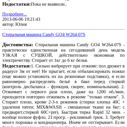
Недостатки:
Пока не выявили..
Подробнее...
2013-06-06 19:21:43
автор: Юлия
Стиральная машина Candy GO4 W264-07S
Достоинства:
Стиральная машина Candy GO4 W264-07S -
практически единственная на сегодняшний день модель
УЗКАЯ с СУШКОЙ, действительно экономная по
электричеству. Стирает от 1кг до 6 кг белья.
Недостатки:
1. Сильно вибрирует при отжиме: пол дрожит в
радиусе 3м от неё! Не прыгает, если отбалансировать ножки
(еще можно установить их на резиновые подставки), и если
равномерно распределять бельё в баке перед стиркой
(контроль дисбаланса - функция, скорее, номинальльная). 2.
Отжимает с первого раза плохо, даже на 1200 об./мин.
приходится повторно отжимать в режиме "только отжим". 3.
Стирает плохо, кроме 2-3-х режимов (стирки хлопка 40С +
удаления пятен; MIX&WASH - смешанные ткани на 6кг; с
предварит.стиркой 60С+pre). Быстрая тирка Rapid 32 мин. -
вообще полное фуфло, 21 прогр. - рекламный трюк. 3. Требует
много порошка и кондиционера. Иначе не отстирывает. Если