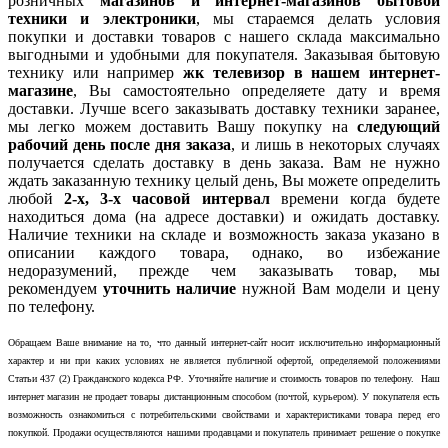
розничных
магазинов и интернет-магазинов бытовой
техники и электроники
, мы стараемся делать условия
покупки и доставки товаров с нашего склада максимально
выгодными и удобными для покупателя. Заказывая бытовую
технику или например
жк телевизор в нашем интернет-
магазине
, Вы самостоятельно определяете дату и время
доставки. Лучше всего заказывать доставку техники заранее,
мы легко можем доставить Вашу покупку на
следующий
рабочий день после дня заказа
, и лишь в некоторых случаях
получается сделать доставку в день заказа. Вам не нужно
ждать заказанную технику целый день, Вы можете определить
любой
2-х, 3-х часовой интервал
времени когда будете
находиться дома (на адресе доставки) и ожидать доставку.
Наличие техники на складе и возможность заказа указано в
описании каждого товара, однако, во избежание
недоразумений, прежде чем заказывать товар, мы
рекомендуем
уточнить наличие
нужной Вам модели и цену
по телефону.
Обращаем Ваше внимание на то, что данный интернет-сайт носит исключительно информационный
характер и ни при каких условиях не является публичной офертой, определяемой положениями
Статьи 437 (2) Гражданского кодекса РФ. Уточняйте наличие и стоимость товаров по телефону. Наш
интернет магазин не продает товары дистанционным способом (почтой, курьером). У покупателя есть
возможность ознакомиться с потребительскими свойствами и характеристиками товара перед его
покупкой. Продажи осуществляются нашими продавцами и покупатель принимает решение о покупке