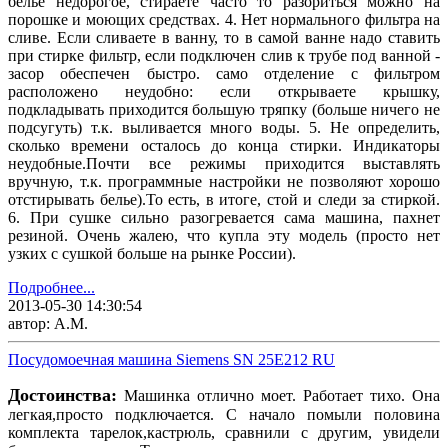
бельё недорогое, стираете часто то разориться можно на
порошке и моющих средствах. 4. Нет нормального фильтра на
сливе. Если сливаете в ванну, то в самой ванне надо ставить
при стирке фильтр, если подключен слив к трубе под ванной -
засор обеспечен быстро. само отделение с фильтром
расположено неудобно: если открываете крышку,
подкладывать приходится большую тряпку (больше ничего не
подсугуть) т.к. выливается много воды. 5. Не определить,
сколько времени осталось до конца стирки. Индикаторы
неудобные.Почти все режимы приходится выставлять
вручную, т.к. программные настройки не позволяют хорошо
отстирывать белье).То есть, в итоге, стой и следи за стиркой.
6. При сушке сильно разогревается сама машина, пахнет
резиной. Очень жалею, что купла эту модель (просто нет
узких с сушкой больше на рынке России).
Подробнее...
2013-05-30 14:30:54
автор: А.М.
Посудомоечная машина Siemens SN 25E212 RU
Достоинства:
Машинка отлично моет. Работает тихо. Она
легкая,просто подключается. С начало помыли половина
комплекта тарелок,кастрюль, сравнили с другим, увидели