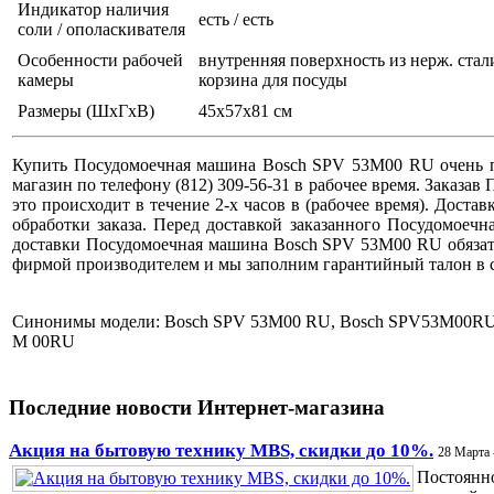
Индикатор наличия
есть / есть
соли / ополаскивателя
Особенности рабочей
внутренняя поверхность из нерж. стал
камеры
корзина для посуды
Размеры (ШхГхВ)
45x57x81 см
Купить Посудомоечная машина Bosch SPV 53M00 RU очень п
магазин по телефону (812) 309-56-31 в рабочее время. Заказа
это происходит в течение 2-х часов в (рабочее время). До
обработки заказа. Перед доставкой заказанного Посудомоеч
доставки Посудомоечная машина Bosch SPV 53M00 RU обязат
фирмой производителем и мы заполним гарантийный талон в с
Синонимы модели: Bosch SPV 53M00 RU, Bosch SPV53M00RU
M 00RU
Последние новости Интернет-магазина
Акция на бытовую технику MBS, скидки до 10%.
28 Марта 
Постоянно