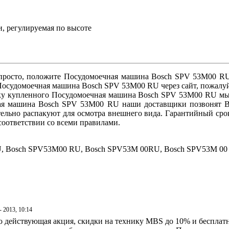
и, регулируемая по высоте
росто, положите Посудомоечная машина Bosch SPV 53M00 RU в
в Посудомоечная машина Bosch SPV 53M00 RU через сайт, пожалу
ставку купленного Посудомоечная машина Bosch SPV 53M00 RU м
ная машина Bosch SPV 53M00 RU наши доставщики позвонят Ва
ельно распакуют для осмотра внешнего вида. Гарантийный ср
оответствии со всеми правилами.
, Bosch SPV53M00 RU, Bosch SPV53M 00RU, Bosch SPV53M 00 
- 2013, 10:14
 действующая акция, скидки на технику MBS до 10% и бесплатна