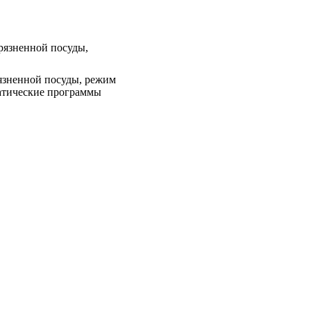
рязненной посуды,
язненной посуды, режим
матические программы