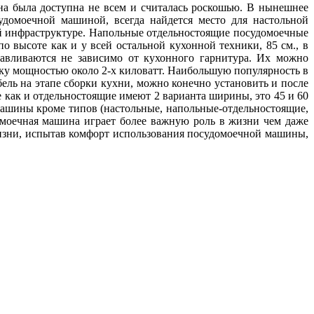
на была доступна не всем и считалась роскошью. В нынешнее
домоечной машиной, всегда найдется место для настольной
 инфраструктуре. Напольные отдельностоящие посудомоечные
 высоте как и у всей остальной кухонной техники, 85 см., в
авливаются не зависимо от кухонного гарнитура. Их можно
тку мощностью около 2-х киловатт. Наибольшую популярность в
ль на этапе сборки кухни, можно конечно установить и после
 как и отдельностоящие имеют 2 варианта ширины, это 45 и 60
ашины кроме типов (настольные, напольные-отдельностоящие,
омоечная машина играет более важную роль в жизни чем даже
изни, испытав комфорт использования посудомоечной машины,