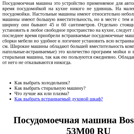
Посудомоечная машина это устройство применяемое для авто
время посудомойкой на кухне никого не удивишь. На мален
посудомойки. Настольные машины имеют относительно небол
машины имеют большую вместительность, но в месте с тем и 
ширину они бывают 45 и 60 сантиметров. Отдельно стоящи
установить в любое свободное пространство на кухне, следуе
последнее время приобрели встраиваемые посудомоечные маши
сборки мебели но удобнее и логичнее установить всю встраив
см. Широкие машины обладают большей вместительность комп
напольные-встраиваемые) это количество программ мойки и 
стиральная машина, так как ею пользуются ежедневно. Обла
от него не отказываются никогда.
Как выбрать холодильник?
Как выбрать стиральную машину?
Что лучше жк или плазма?
Как выбрать встраиваемый духовой шкаф?
Посудомоечная машина Bos
53M00 RU