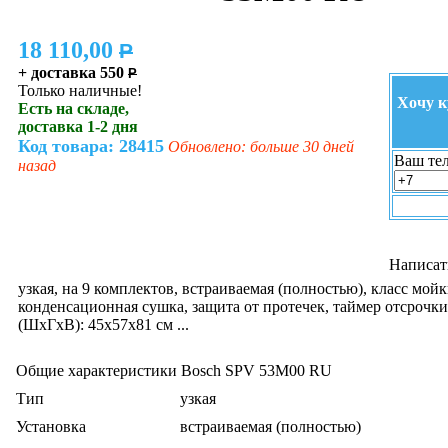
18 110,00
P
+ доставка 550
P
Только наличные!
Хочу к
Есть на складе,
доставка 1-2 дня
Код товара: 28415
Обновлено: больше 30 дней
Ваш тел
назад
Написат
узкая, на 9 комплектов, встраиваемая (полностью), класс мой
конденсационная сушка, защита от протечек, таймер отсрочки
(ШxГxВ): 45x57x81 см ...
Общие характеристики Bosch SPV 53M00 RU
Тип
узкая
Установка
встраиваемая (полностью)