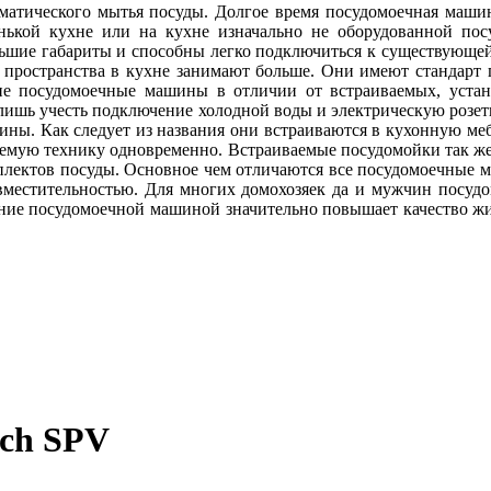
матического мытья посуды. Долгое время посудомоечная маши
ькой кухне или на кухне изначально не оборудованной посу
ьшие габариты и способны легко подключиться к существующей
пространства в кухне занимают больше. Они имеют стандарт по
е посудомоечные машины в отличии от встраиваемых, устан
т лишь учесть подключение холодной воды и электрическую розе
ны. Как следует из названия они встраиваются в кухонную мебе
аемую технику одновременно. Встраиваемые посудомойки так же
лектов посуды. Основное чем отличаются все посудомоечные м
вместительностью. Для многих домохозяек да и мужчин посуд
дание посудомоечной машиной значительно повышает качество ж
ch SPV