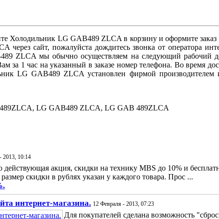
 Холодильник LG GAB489 ZLCA в корзину и оформите заказ ил
 через сайт, пожалуйста дождитесь звонка от оператора инте
489 ZLCA мы обычно осуществляем на следующий рабочий день
 за 1 час на указанный в заказе номер телефона. Во время д
льник LG GAB489 ZLCA установлен фирмой производителем и
B489ZLCA, LG GAB489 ZLCA, LG GAB 489ZLCA
- 2013, 10:14
 действующая акция, скидки на технику MBS до 10% и бесплатна
 размер скидки в рублях указан у каждого товара. Прос ...
%.
айта интернет-магазина.
12 Февраля - 2013, 07:23
Для покупателей сделана возможность "сбро