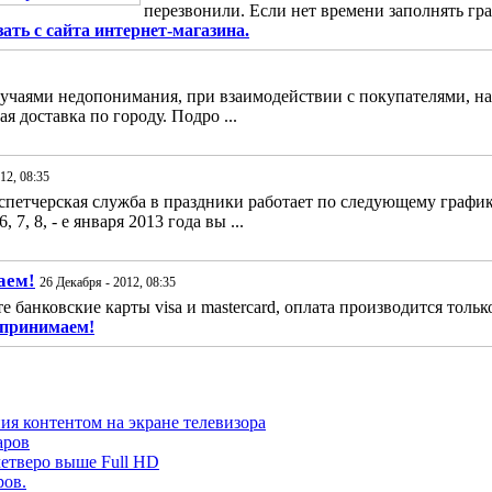
перезвонили. Если нет времени заполнять гра
ать с сайта интернет-магазина.
лучаями недопонимания, при взаимодействии с покупателями, на
я доставка по городу. Подро ...
12, 08:35
спетчерская служба в праздники работает по следующему графику: 1
, 7, 8, - е января 2013 года вы ...
аем!
26 Декабря - 2012, 08:35
банковские карты visa и mastercard, оплата производится только
 принимаем!
ия контентом на экране телевизора
аров
четверо выше Full HD
ров.