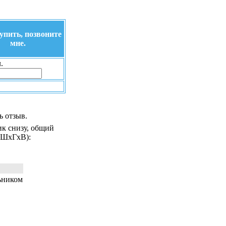
упить, позвоните
мне.
.
ь отзыв.
ик снизу, общий
 (ШxГxВ):
ьником