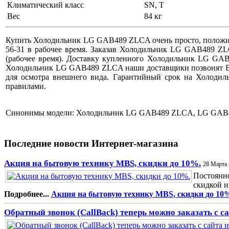
Климатический класс
SN, T
Вес
84 кг
Купить Холодильник LG GAB489 ZLCA очень просто, положите
56-31 в рабочее время. Заказав Холодильник LG GAB489 ZLCA
(рабочее время). Доставку купленного Холодильник LG GAB
Холодильник LG GAB489 ZLCA наши доставщики позвонят Вам
для осмотра внешнего вида. Гарантийный срок на Холоди
правилами.
Синонимы модели: Холодильник LG GAB489 ZLCA, LG GA
Последние новости Интернет-магазина
Акция на бытовую технику MBS, скидки до 10%.
28 Марта 
Постоянно
скидкой и
Подробнее...
Акция на бытовую технику MBS, скидки до 10
Обратный звонок (CallBack) теперь можно заказать с с