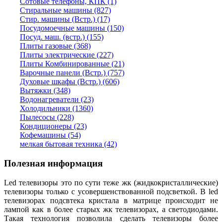
Сотовые телефоны, КПК (1)
Стиральные машины (827)
Стир. машины (Встр.) (17)
Посудомоечные машины (150)
Посуд. маш. (встр.) (155)
Плиты газовые (368)
Плиты электрические (227)
Плиты Комбинированные (21)
Варочные панели (Встр.) (757)
Духовые шкафы (Встр.) (606)
Вытяжки (348)
Водонагреватели (23)
Холодильники (1360)
Пылесосы (228)
Кондиционеры (23)
Кофемашины (54)
мелкая бытовая техника (42)
Полезная информация
Led телевизоры это по сути теже жк (жидкокристаллические)
телевизоры только с усовершенствованной подсветкой. В led
телевизорах подсвтека кристала в матрице происходит не
лампой как в более старых жк телевизорах, а светодиодами.
Такая технология позволила сделать телевизоры более