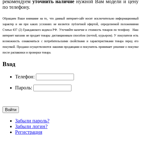
рекомендуем
уточнить наличие
нужной Вам модели и цену
по телефону.
Обращаем Ваше внимание на то, что данный интернет-сайт носит исключительно информационный
характер и ни при каких условиях не является публичной офертой, определяемой положениями
Статьи 437 (2) Гражданского кодекса РФ. Уточняйте наличие и стоимость товаров по телефону. Наш
интернет магазин не продает товары дистанционным способом (почтой, курьером). У покупателя есть
возможность ознакомиться с потребительскими свойствами и характеристиками товара перед его
покупкой. Продажи осуществляются нашими продавцами и покупатель принимает решение о покупке
после распаковки и проверки товара.
Вход
Телефон:
Пароль:
Забыли пароль?
Забыли логин?
Регистрация