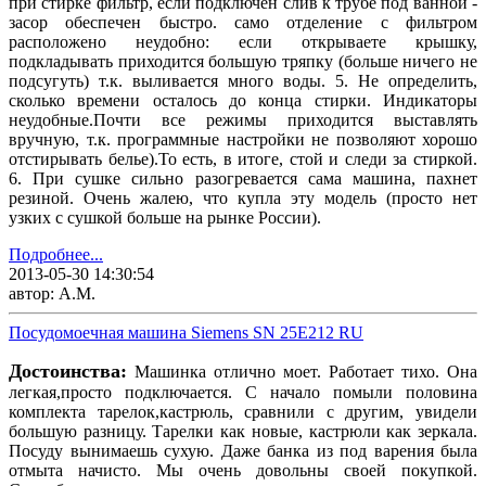
при стирке фильтр, если подключен слив к трубе под ванной -
засор обеспечен быстро. само отделение с фильтром
расположено неудобно: если открываете крышку,
подкладывать приходится большую тряпку (больше ничего не
подсугуть) т.к. выливается много воды. 5. Не определить,
сколько времени осталось до конца стирки. Индикаторы
неудобные.Почти все режимы приходится выставлять
вручную, т.к. программные настройки не позволяют хорошо
отстирывать белье).То есть, в итоге, стой и следи за стиркой.
6. При сушке сильно разогревается сама машина, пахнет
резиной. Очень жалею, что купла эту модель (просто нет
узких с сушкой больше на рынке России).
Подробнее...
2013-05-30 14:30:54
автор: А.М.
Посудомоечная машина Siemens SN 25E212 RU
Достоинства:
Машинка отлично моет. Работает тихо. Она
легкая,просто подключается. С начало помыли половина
комплекта тарелок,кастрюль, сравнили с другим, увидели
большую разницу. Тарелки как новые, кастрюли как зеркала.
Посуду вынимаешь сухую. Даже банка из под варения была
отмыта начисто. Мы очень довольны своей покупкой.