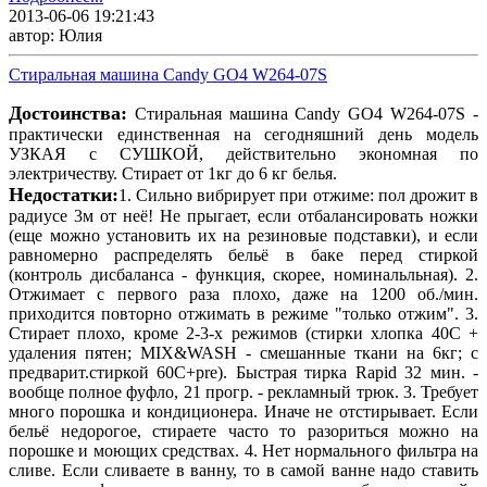
2013-06-06 19:21:43
автор: Юлия
Стиральная машина Candy GO4 W264-07S
Достоинства:
Стиральная машина Candy GO4 W264-07S -
практически единственная на сегодняшний день модель
УЗКАЯ с СУШКОЙ, действительно экономная по
электричеству. Стирает от 1кг до 6 кг белья.
Недостатки:
1. Сильно вибрирует при отжиме: пол дрожит в
радиусе 3м от неё! Не прыгает, если отбалансировать ножки
(еще можно установить их на резиновые подставки), и если
равномерно распределять бельё в баке перед стиркой
(контроль дисбаланса - функция, скорее, номинальльная). 2.
Отжимает с первого раза плохо, даже на 1200 об./мин.
приходится повторно отжимать в режиме "только отжим". 3.
Стирает плохо, кроме 2-3-х режимов (стирки хлопка 40С +
удаления пятен; MIX&WASH - смешанные ткани на 6кг; с
предварит.стиркой 60С+pre). Быстрая тирка Rapid 32 мин. -
вообще полное фуфло, 21 прогр. - рекламный трюк. 3. Требует
много порошка и кондиционера. Иначе не отстирывает. Если
бельё недорогое, стираете часто то разориться можно на
порошке и моющих средствах. 4. Нет нормального фильтра на
сливе. Если сливаете в ванну, то в самой ванне надо ставить