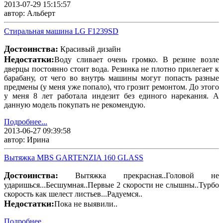
2013-07-29 15:15:57
автор: Альберт
Стиральная машина LG F1239SD
Достоинства:
Красивый дизайн
Недостатки:
Воду сливает очень громко. В резине возле
дверцы постоянно стоит вода. Резинка не плотно прилегает к
барабану, от чего во внутрь машины могут попасть разные
предмены (у меня уже попало), что грозит ремонтом. До этого
у меня 8 лет работала индезит без единого нарекания. А
данную модель покупать не рекомендую.
Подробнее...
2013-06-27 09:39:58
автор: Ирина
Вытяжка MBS GARTENZIA 160 GLASS
Достоинства:
Вытяжка прекрасная..Головой не
ударишься...Бесшумная..Первые 2 скорости не слышны..Турбо
скорость как шелест листьев...Радуемся..
Недостатки:
Пока не выявили..
Подробнее...