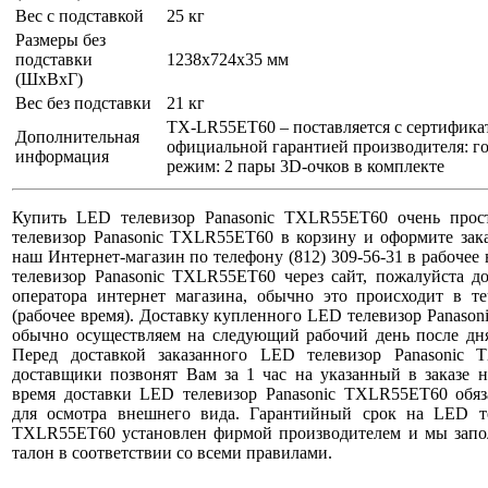
Вес с подставкой
25 кг
Размеры без
подставки
1238x724x35 мм
(ШxВxГ)
Вес без подставки
21 кг
TX-LR55ET60 – поставляется с сертифика
Дополнительная
официальной гарантией производителя: 
информация
режим: 2 пары 3D-очков в комплекте
Купить LED телевизор Panasonic TXLR55ET60 очень прос
телевизор Panasonic TXLR55ET60 в корзину и оформите зак
наш Интернет-магазин по телефону (812) 309-56-31 в рабочее 
телевизор Panasonic TXLR55ET60 через сайт, пожалуйста д
оператора интернет магазина, обычно это происходит в те
(рабочее время). Доставку купленного LED телевизор Panas
обычно осуществляем на следующий рабочий день после дня
Перед доставкой заказанного LED телевизор Panasonic
доставщики позвонят Вам за 1 час на указанный в заказе 
время доставки LED телевизор Panasonic TXLR55ET60 обяз
для осмотра внешнего вида. Гарантийный срок на LED те
TXLR55ET60 установлен фирмой производителем и мы зап
талон в соответствии со всеми правилами.