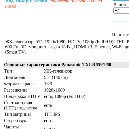
Код товара: 32666
Обновлено: больше 30 дней
Ваш тел
назад
Написат
ЖК-телевизор, 55", 1920x1080, HDTV, 1080p (Full HD), TFT I
600 Гц, 3D, мощность звука 18 Вт, HDMI x3, Ethernet, Wi-Fi, д
(Smart TV)
Основные характеристики Panasonic TXLR55ET60
Тип
ЖК-телевизор
Диагональ
55" (140 см)
Формат экрана
16:9
Разрешение
1920x1080
Поддержка HDTV
есть, 1080p (Full HD)
Светодиодная
есть
(LED) подсветка
Тип матрицы
TFT IPS
Стереозвук
есть
Частота