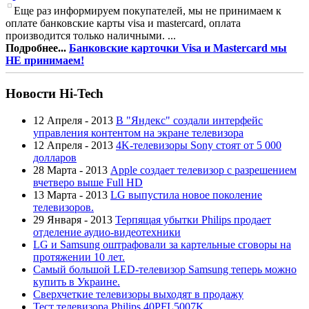
Еще раз информируем покупателей, мы не принимаем к
оплате банковские карты visa и mastercard, оплата
производится только наличными. ...
Подробнее...
Банковские карточки Visa и Mastercard мы
НЕ принимаем!
Новости Hi-Tech
12 Апреля - 2013
В "Яндекс" создали интерфейс
управления контентом на экране телевизора
12 Апреля - 2013
4K-телевизоры Sony стоят от 5 000
долларов
28 Марта - 2013
Apple создает телевизор с разрешением
вчетверо выше Full HD
13 Марта - 2013
LG выпустила новое поколение
телевизоров.
29 Января - 2013
Терпящая убытки Philips продает
отделение аудио-видеотехники
LG и Samsung оштрафовали за картельные сговоры на
протяжении 10 лет.
Самый большой LED-телевизор Samsung теперь можно
купить в Украине.
Сверхчеткие телевизоры выходят в продажу
Тест телевизора Philips 40PFL5007K