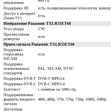
600 Гц
обновления
Поддержка 3D
есть, поляризационная технология, конве
Доступ в интернет
есть
(Smart TV)
Изображение Panasonic TXLR55ET60
Угол обзора
178°
Прогрессивная
есть
развертка
Прием сигнала Panasonic TXLR55ET60
Поддержка
стереозвука
есть
NICAM
Поддержка
телевизионных
PAL, SECAM, NTSC
стандартов
Поддержка DVB-T
DVB-T MPEG4
Поддержка DVB-C
DVB-C MPEG4
Телетекст
с памятью на 1000 стр.
Поддерживаемые
форматы входного
480i, 480p, 576i, 576p, 720p, 1080i, 1080p
сигнала
Доступные