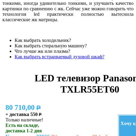
тонкими, иногда удивительно тонкими, и улучшить качество
картинки по сравнению с жк. Сейчас уже можно говорить что
технология led практически полностью вытеснила
классические жк матрицы.
Как выбрать холодильник?
Как выбрать стиральную машину?
Что лучше жк или плазма?
Как выбрать встраиваемый духовой шкаф?
LED телевизор Panason
TXLR55ET60
80 710,00
P
+ доставка 550
P
Только наличные!
Хочу к
Есть на складе,
доставка 1-2 дня