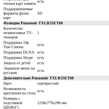
есть
чтения карт памяти
Поддерживаемые
форматы флэш-
SD
карт
Функции Panasonic TXLR55ET60
Количество
независимых TV-
1
тюнеров
Поддержка 24p
есть
True Cinema
Поддержка DLNA
есть
Поддержка Skype
есть
Защита от детей
есть
Экранное меню на
есть
русском
Дополнительно Panasonic TXLR55ET60
Цвет
серебристый
Возможность
есть
крепления на стену
Размеры с
подставкой
1238x779x296 мм
(ШxВxГ)