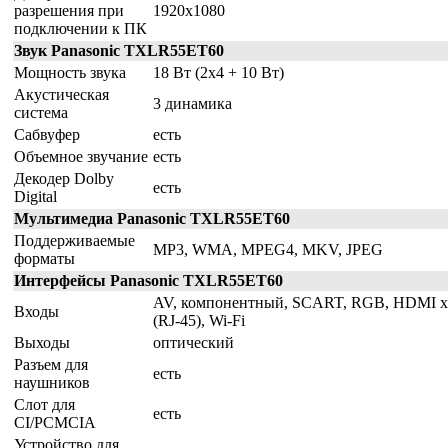
разрешения при
1920x1080
подключении к ПК
Звук Panasonic TXLR55ET60
Мощность звука
18 Вт (2х4 + 10 Вт)
Акустическая
3 динамика
система
Сабвуфер
есть
Объемное звучание
есть
Декодер Dolby
есть
Digital
Мультимедиа Panasonic TXLR55ET60
Поддерживаемые
MP3, WMA, MPEG4, MKV, JPEG
форматы
Интерфейсы Panasonic TXLR55ET60
AV, компонентный, SCART, RGB, HDMI x3,
Входы
(RJ-45), Wi-Fi
Выходы
оптический
Разъем для
есть
наушников
Слот для
есть
CI/PCMCIA
Устройство для