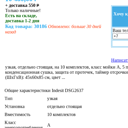
+ доставка 550
P
Только наличные!
Хочу к
Есть на складе,
доставка 1-2 дня
Код товара: 30186
Обновлено: больше 30 дней
Ваш тел
назад
Написат
узкая, отдельно стоящая, на 10 комплектов, класс мойки A, 5 
конденсационная сушка, защита от протечек, таймер отсрочки
(ШxГxВ): 45x60x85 см, цвет ...
Общие характеристики Indesit DSG2637
Тип
узкая
Установка
отдельно стоящая
Вместимость
10 комплектов
Класс
A
энергопотребления