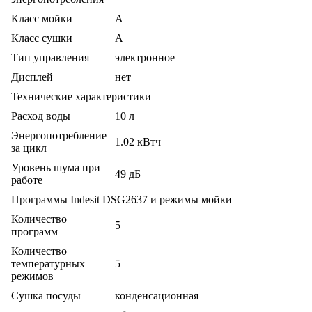
Класс мойки
A
Класс сушки
A
Тип управления
электронное
Дисплей
нет
Технические характеристики
Расход воды
10 л
Энергопотребление
1.02 кВтч
за цикл
Уровень шума при
49 дБ
работе
Программы Indesit DSG2637 и режимы мойки
Количество
5
программ
Количество
температурных
5
режимов
Сушка посуды
конденсационная