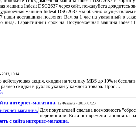
, положите Посудомоечная машина Indesit DSG2637 в корзину
ная машина Indesit DSG2637 через сайт, пожалуйста дождитесь з
осудомоечная машина Indesit DSG2637 мы обычно осуществляем 
7 наши доставщики позвонят Вам за 1 час на указанный в зак
его вида. Гарантийный срок на Посудомоечная машина Indesi
- 2013, 10:14
 действующая акция, скидки на технику MBS до 10% и бесплатна
 размер скидки в рублях указан у каждого товара. Прос ...
%.
айта интернет-магазина.
12 Февраля - 2013, 07:23
Для покупателей сделана возможность "сбро
перезвонили. Если нет времени заполнять гра
ать с сайта интернет-магазина.