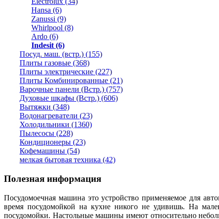
Electrolux (34)
Hansa (6)
Zanussi (9)
Whirlpool (8)
Ardo (6)
Indesit (6)
Посуд. маш. (встр.) (155)
Плиты газовые (368)
Плиты электрические (227)
Плиты Комбинированные (21)
Варочные панели (Встр.) (757)
Духовые шкафы (Встр.) (606)
Вытяжки (348)
Водонагреватели (23)
Холодильники (1360)
Пылесосы (228)
Кондиционеры (23)
Кофемашины (54)
мелкая бытовая техника (42)
Полезная информация
Посудомоечная машина это устройство применяемое для авто
время посудомойкой на кухне никого не удивишь. На мален
посудомойки. Настольные машины имеют относительно небол