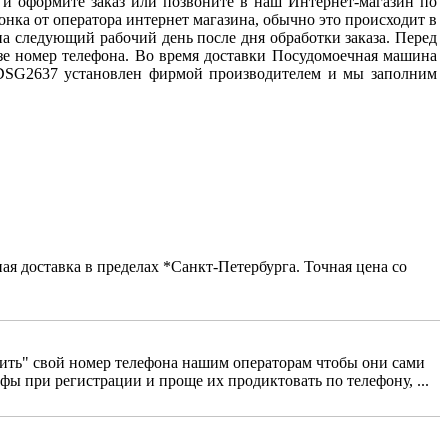
 и оформите заказ или позвоните в наш Интернет-магазин по
вонка от оператора интернет магазина, обычно это происходит в
на следующий рабочий день после дня обработки заказа. Перед
азе номер телефона. Во время доставки Посудомоечная машина
t DSG2637 установлен фирмой производителем и мы заполним
я доставка в пределах *Санкт-Петербурга. Точная цена со
сить" свой номер телефона нашим операторам чтобы они сами
фы при регистрации и проще их продиктовать по телефону, ...