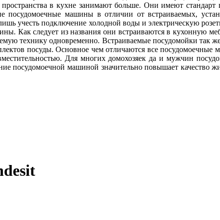
пространства в кухне занимают больше. Они имеют стандарт по
е посудомоечные машины в отличии от встраиваемых, устан
т лишь учесть подключение холодной воды и электрическую розе
ны. Как следует из названия они встраиваются в кухонную мебе
аемую технику одновременно. Встраиваемые посудомойки так же
лектов посуды. Основное чем отличаются все посудомоечные м
вместительностью. Для многих домохозяек да и мужчин посуд
дание посудомоечной машиной значительно повышает качество ж
desit