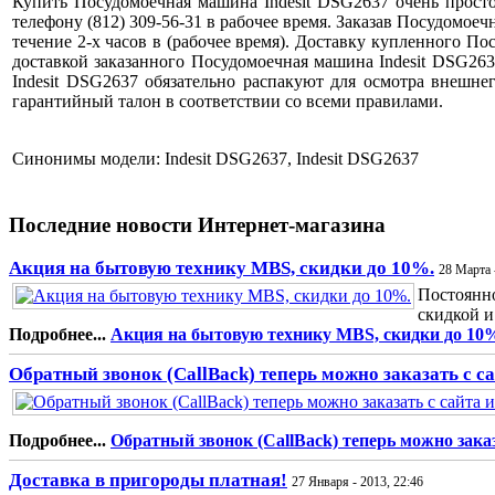
Купить Посудомоечная машина Indesit DSG2637 очень просто
телефону (812) 309-56-31 в рабочее время. Заказав Посудомоеч
течение 2-х часов в (рабочее время). Доставку купленного П
доставкой заказанного Посудомоечная машина Indesit DSG263
Indesit DSG2637 обязательно распакуют для осмотра внешн
гарантийный талон в соответствии со всеми правилами.
Синонимы модели: Indesit DSG2637, Indesit DSG2637
Последние новости Интернет-магазина
Акция на бытовую технику MBS, скидки до 10%.
28 Марта 
Постоянно
скидкой и
Подробнее...
Акция на бытовую технику MBS, скидки до 10
Обратный звонок (CallBack) теперь можно заказать с с
Подробнее...
Обратный звонок (CallBack) теперь можно заказ
Доставка в пригороды платная!
27 Января - 2013, 22:46