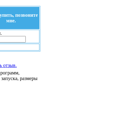
упить, позвоните
мне.
.
ь отзыв.
программ,
 запуска, размеры