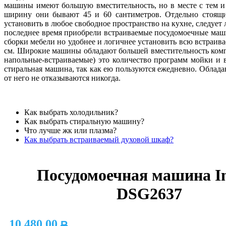
машины имеют большую вместительность, но в месте с тем и 
ширину они бывают 45 и 60 сантиметров. Отдельно стоящи
установить в любое свободное пространство на кухне, следуе
последнее время приобрели встраиваемые посудомоечные маши
сборки мебели но удобнее и логичнее установить всю встраив
см. Широкие машины обладают большей вместительность комп
напольные-встраиваемые) это количество программ мойки и 
стиральная машина, так как ею пользуются ежедневно. Обла
от него не отказываются никогда.
Как выбрать холодильник?
Как выбрать стиральную машину?
Что лучше жк или плазма?
Как выбрать встраиваемый духовой шкаф?
Посудомоечная машина In
DSG2637
10 480,00
P