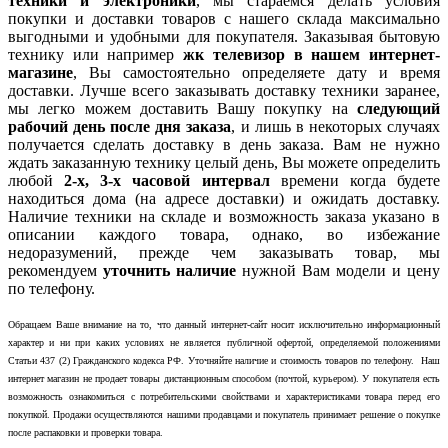
техники и электроники
, мы стараемся делать условия
покупки и доставки товаров с нашего склада максимально
выгодными и удобными для покупателя. Заказывая бытовую
технику или например
жк телевизор в нашем интернет-
магазине
, Вы самостоятельно определяете дату и время
доставки. Лучше всего заказывать доставку техники заранее,
мы легко можем доставить Вашу покупку на
следующий
рабочий день после дня заказа
, и лишь в некоторых случаях
получается сделать доставку в день заказа. Вам не нужно
ждать заказанную технику целый день, Вы можете определить
любой
2-х, 3-х часовой интервал
времени когда будете
находиться дома (на адресе доставки) и ожидать доставку.
Наличие техники на складе и возможность заказа указано в
описании каждого товара, однако, во избежание
недоразумений, прежде чем заказывать товар, мы
рекомендуем
уточнить наличие
нужной Вам модели и цену
по телефону.
Обращаем Ваше внимание на то, что данный интернет-сайт носит исключительно информационный
характер и ни при каких условиях не является публичной офертой, определяемой положениями
Статьи 437 (2) Гражданского кодекса РФ. Уточняйте наличие и стоимость товаров по телефону. Наш
интернет магазин не продает товары дистанционным способом (почтой, курьером). У покупателя есть
возможность ознакомиться с потребительскими свойствами и характеристиками товара перед его
покупкой. Продажи осуществляются нашими продавцами и покупатель принимает решение о покупке
после распаковки и проверки товара.