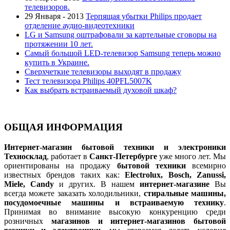
телевизоров.
29 Января - 2013
Терпящая убытки Philips продает
отделение аудио-видеотехники
LG и Samsung оштрафовали за картельные сговоры на
протяжении 10 лет.
Самый большой LED-телевизор Samsung теперь можно
купить в Украине.
Сверхчеткие телевизоры выходят в продажу
Тест телевизора Philips 40PFL5007K
Как выбрать встраиваемый духовой шкаф?
ОБЩАЯ ИНФОРМАЦИЯ
Интернет-магазин бытовой техники и электроники
Техносклад
, работает в
Санкт-Петербурге
уже много лет. Мы
ориентированы на продажу
бытовой техники
всемирно
известных брендов таких как:
Electrolux, Bosch, Zanussi,
Miele, Candy
и других. В нашем
интернет-магазине
Вы
всегда можете заказать холодильники,
стиральные машины,
посудомоечные машины и встраиваемую технику
.
Принимая во внимание высокую конкуренцию среди
розничных
магазинов и интернет-магазинов бытовой