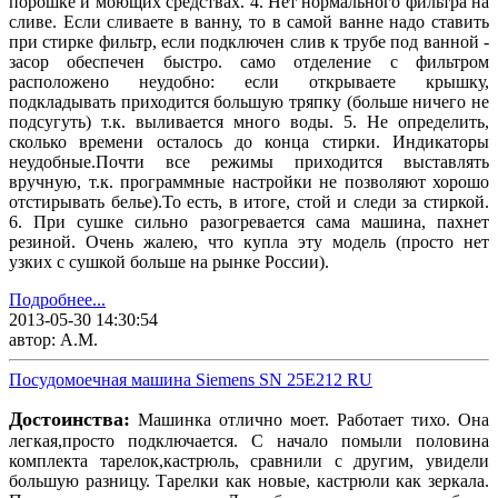
порошке и моющих средствах. 4. Нет нормального фильтра на
сливе. Если сливаете в ванну, то в самой ванне надо ставить
при стирке фильтр, если подключен слив к трубе под ванной -
засор обеспечен быстро. само отделение с фильтром
расположено неудобно: если открываете крышку,
подкладывать приходится большую тряпку (больше ничего не
подсугуть) т.к. выливается много воды. 5. Не определить,
сколько времени осталось до конца стирки. Индикаторы
неудобные.Почти все режимы приходится выставлять
вручную, т.к. программные настройки не позволяют хорошо
отстирывать белье).То есть, в итоге, стой и следи за стиркой.
6. При сушке сильно разогревается сама машина, пахнет
резиной. Очень жалею, что купла эту модель (просто нет
узких с сушкой больше на рынке России).
Подробнее...
2013-05-30 14:30:54
автор: А.М.
Посудомоечная машина Siemens SN 25E212 RU
Достоинства:
Машинка отлично моет. Работает тихо. Она
легкая,просто подключается. С начало помыли половина
комплекта тарелок,кастрюль, сравнили с другим, увидели
большую разницу. Тарелки как новые, кастрюли как зеркала.