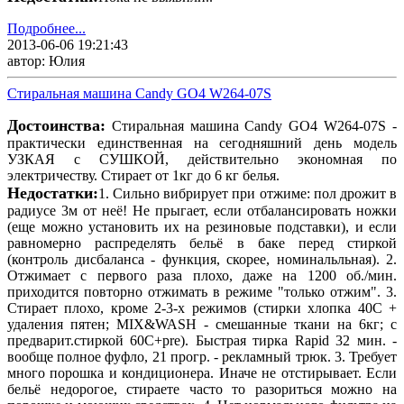
Подробнее...
2013-06-06 19:21:43
автор: Юлия
Стиральная машина Candy GO4 W264-07S
Достоинства:
Стиральная машина Candy GO4 W264-07S -
практически единственная на сегодняшний день модель
УЗКАЯ с СУШКОЙ, действительно экономная по
электричеству. Стирает от 1кг до 6 кг белья.
Недостатки:
1. Сильно вибрирует при отжиме: пол дрожит в
радиусе 3м от неё! Не прыгает, если отбалансировать ножки
(еще можно установить их на резиновые подставки), и если
равномерно распределять бельё в баке перед стиркой
(контроль дисбаланса - функция, скорее, номинальльная). 2.
Отжимает с первого раза плохо, даже на 1200 об./мин.
приходится повторно отжимать в режиме "только отжим". 3.
Стирает плохо, кроме 2-3-х режимов (стирки хлопка 40С +
удаления пятен; MIX&WASH - смешанные ткани на 6кг; с
предварит.стиркой 60С+pre). Быстрая тирка Rapid 32 мин. -
вообще полное фуфло, 21 прогр. - рекламный трюк. 3. Требует
много порошка и кондиционера. Иначе не отстирывает. Если
бельё недорогое, стираете часто то разориться можно на