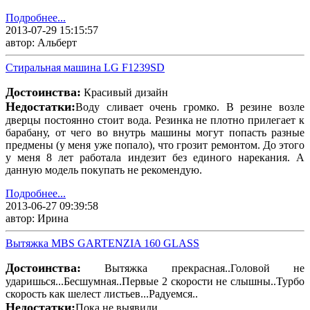
Подробнее...
2013-07-29 15:15:57
автор: Альберт
Стиральная машина LG F1239SD
Достоинства:
Красивый дизайн
Недостатки:
Воду сливает очень громко. В резине возле
дверцы постоянно стоит вода. Резинка не плотно прилегает к
барабану, от чего во внутрь машины могут попасть разные
предмены (у меня уже попало), что грозит ремонтом. До этого
у меня 8 лет работала индезит без единого нарекания. А
данную модель покупать не рекомендую.
Подробнее...
2013-06-27 09:39:58
автор: Ирина
Вытяжка MBS GARTENZIA 160 GLASS
Достоинства:
Вытяжка прекрасная..Головой не
ударишься...Бесшумная..Первые 2 скорости не слышны..Турбо
скорость как шелест листьев...Радуемся..
Недостатки:
Пока не выявили..