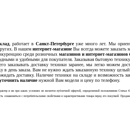
клад
, работает в
Санкт-Петербурге
уже много лет. Мы орие
ругих. В нашем
интернет-магазине
Вы всегда можете заказать 
онкуренцию среди розничных
магазинов и интернет-магазинов
годными и удобными для покупателя. Заказывая бытовую техник
сего заказывать доставку техники заранее, мы легко можем до
вку в день заказа. Вам не нужно ждать заказанную технику цел
 ожидать доставку. Наличие техники на складе и возможность за
уточнить наличие
нужной Вам модели и цену по телефону.
актер и ни при каких условиях не является публичной офертой, определяемой положениями Статьи 43
сть ознакомиться с потребительскими свойствами и характеристиками товара перед его покупкой. Прод