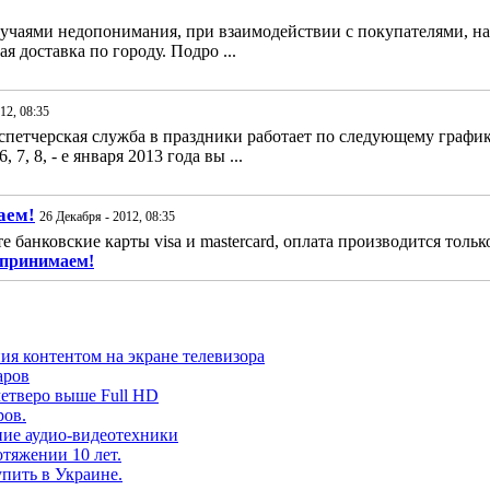
лучаями недопонимания, при взаимодействии с покупателями, на
я доставка по городу. Подро ...
12, 08:35
спетчерская служба в праздники работает по следующему графику: 1
, 7, 8, - е января 2013 года вы ...
аем!
26 Декабря - 2012, 08:35
банковские карты visa и mastercard, оплата производится только
 принимаем!
ия контентом на экране телевизора
аров
четверо выше Full HD
ров.
ение аудио-видеотехники
тяжении 10 лет.
пить в Украине.