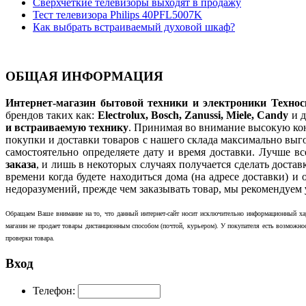
Сверхчеткие телевизоры выходят в продажу
Тест телевизора Philips 40PFL5007K
Как выбрать встраиваемый духовой шкаф?
ОБЩАЯ ИНФОРМАЦИЯ
Интернет-магазин бытовой техники и электроники Технос
брендов таких как:
Electrolux, Bosch, Zanussi, Miele, Candy
и д
и встраиваемую технику
. Принимая во внимание высокую к
покупки и доставки товаров с нашего склада максимально вы
самостоятельно определяете дату и время доставки. Лучше в
заказа
, и лишь в некоторых случаях получается сделать доста
времени когда будете находиться дома (на адресе доставки) и
недоразумений, прежде чем заказывать товар, мы рекомендуем
Обращаем Ваше внимание на то, что данный интернет-сайт носит исключительно информационный хар
магазин не продает товары дистанционным способом (почтой, курьером). У покупателя есть возможно
проверки товара.
Вход
Телефон: