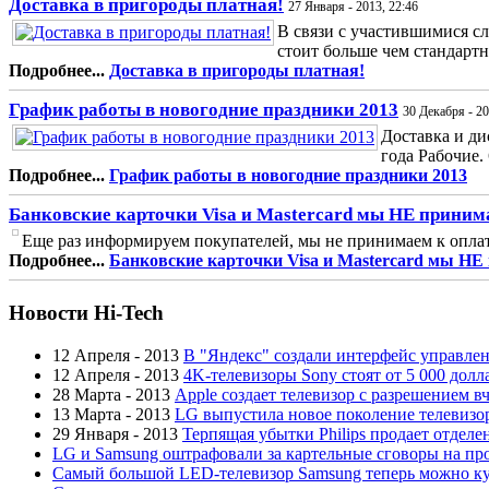
Доставка в пригороды платная!
27 Января - 2013, 22:46
В связи с участившимися с
стоит больше чем стандартна
Подробнее...
Доставка в пригороды платная!
График работы в новогодние праздники 2013
30 Декабря - 20
Доставка и ди
года Рабочие. 6
Подробнее...
График работы в новогодние праздники 2013
Банковские карточки Visa и Mastercard мы НЕ приним
Еще раз информируем покупателей, мы не принимаем к оплате 
Подробнее...
Банковские карточки Visa и Mastercard мы НЕ
Новости Hi-Tech
12 Апреля - 2013
В "Яндекс" создали интерфейс управлен
12 Апреля - 2013
4K-телевизоры Sony стоят от 5 000 долл
28 Марта - 2013
Apple создает телевизор с разрешением в
13 Марта - 2013
LG выпустила новое поколение телевизо
29 Января - 2013
Терпящая убытки Philips продает отдел
LG и Samsung оштрафовали за картельные сговоры на про
Самый большой LED-телевизор Samsung теперь можно ку