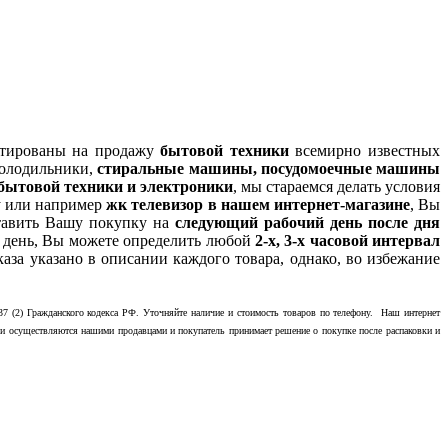
нтированы на продажу
бытовой техники
всемирно известных
холодильники,
стиральные машины, посудомоечные машины
 бытовой техники и электроники
, мы стараемся делать условия
у или например
жк телевизор в нашем интернет-магазине
, Вы
ставить Вашу покупку на
следующий рабочий день после дня
ый день, Вы можете определить любой
2-х, 3-х часовой интервал
каза указано в описании каждого товара, однако, во избежание
7 (2) Гражданского кодекса РФ. Уточняйте наличие и стоимость товаров по телефону. Наш интернет
ажи осуществляются нашими продавцами и покупатель принимает решение о покупке после распаковки и