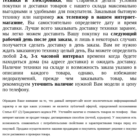
техники и электроники
, мы стараемся делать условия
покупки и доставки товаров с нашего склада максимально
выгодными и удобными для покупателя. Заказывая бытовую
технику или например
жк телевизор в нашем интернет-
магазине
, Вы самостоятельно определяете дату и время
доставки. Лучше всего заказывать доставку техники заранее,
мы легко можем доставить Вашу покупку на
следующий
рабочий день после дня заказа
, и лишь в некоторых случаях
получается сделать доставку в день заказа. Вам не нужно
ждать заказанную технику целый день, Вы можете определить
любой
2-х, 3-х часовой интервал
времени когда будете
находиться дома (на адресе доставки) и ожидать доставку.
Наличие техники на складе и возможность заказа указано в
описании каждого товара, однако, во избежание
недоразумений, прежде чем заказывать товар, мы
рекомендуем
уточнить наличие
нужной Вам модели и цену
по телефону.
Обращаем Ваше внимание на то, что данный интернет-сайт носит исключительно информационный
характер и ни при каких условиях не является публичной офертой, определяемой положениями
Статьи 437 (2) Гражданского кодекса РФ. Уточняйте наличие и стоимость товаров по телефону. Наш
интернет магазин не продает товары дистанционным способом (почтой, курьером). У покупателя есть
возможность ознакомиться с потребительскими свойствами и характеристиками товара перед его
покупкой. Продажи осуществляются нашими продавцами и покупатель принимает решение о покупке
после распаковки и проверки товара.