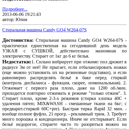
Подробнее...
2013-06-06 19:21:43
автор: Юлия
Стиральная машина Candy GO4 W264-07S
Достоинства:
Стиральная машина Candy GO4 W264-07S -
практически единственная на сегодняшний день модель
УЗКАЯ с СУШКОЙ, действительно экономная по
электричеству. Стирает от 1кг до 6 кг белья.
Недостатки:
1. Сильно вибрирует при отжиме: пол дрожит в
радиусе 3м от неё! Не прыгает, если отбалансировать ножки
(еще можно установить их на резиновые подставки), и если
равномерно распределять бельё в баке перед стиркой
(контроль дисбаланса - функция, скорее, номинальльная). 2.
Отжимает с первого раза плохо, даже на 1200 об./мин.
приходится повторно отжимать в режиме "только отжим". 3.
Стирает плохо, кроме 2-3-х режимов (стирки хлопка 40С +
удаления пятен; MIX&WASH - смешанные ткани на 6кг; с
предварит.стиркой 60С+pre). Быстрая тирка Rapid 32 мин. -
вообще полное фуфло, 21 прогр. - рекламный трюк. 3. Требует
много порошка и кондиционера. Иначе не отстирывает. Если
бельё недорогое, стираете часто то разориться можно на