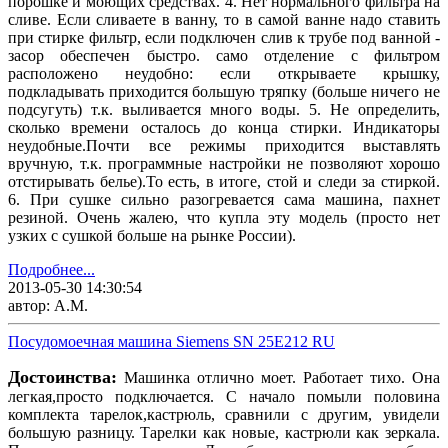
порошке и моющих средствах. 4. Нет нормального фильтра на
сливе. Если сливаете в ванну, то в самой ванне надо ставить
при стирке фильтр, если подключен слив к трубе под ванной -
засор обеспечен быстро. само отделение с фильтром
расположено неудобно: если открываете крышку,
подкладывать приходится большую тряпку (больше ничего не
подсугуть) т.к. выливается много воды. 5. Не определить,
сколько времени осталось до конца стирки. Индикаторы
неудобные.Почти все режимы приходится выставлять
вручную, т.к. программные настройки не позволяют хорошо
отстирывать белье).То есть, в итоге, стой и следи за стиркой.
6. При сушке сильно разогревается сама машина, пахнет
резиной. Очень жалею, что купла эту модель (просто нет
узких с сушкой больше на рынке России).
Подробнее...
2013-05-30 14:30:54
автор: А.М.
Посудомоечная машина Siemens SN 25E212 RU
Достоинства:
Машинка отлично моет. Работает тихо. Она
легкая,просто подключается. С начало помыли половина
комплекта тарелок,кастрюль, сравнили с другим, увидели
большую разницу. Тарелки как новые, кастрюли как зеркала.