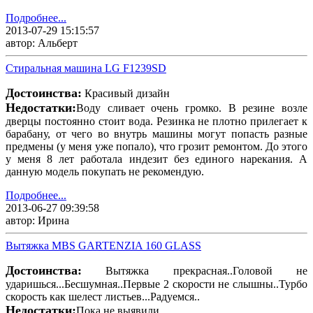
Подробнее...
2013-07-29 15:15:57
автор: Альберт
Стиральная машина LG F1239SD
Достоинства:
Красивый дизайн
Недостатки:
Воду сливает очень громко. В резине возле
дверцы постоянно стоит вода. Резинка не плотно прилегает к
барабану, от чего во внутрь машины могут попасть разные
предмены (у меня уже попало), что грозит ремонтом. До этого
у меня 8 лет работала индезит без единого нарекания. А
данную модель покупать не рекомендую.
Подробнее...
2013-06-27 09:39:58
автор: Ирина
Вытяжка MBS GARTENZIA 160 GLASS
Достоинства:
Вытяжка прекрасная..Головой не
ударишься...Бесшумная..Первые 2 скорости не слышны..Турбо
скорость как шелест листьев...Радуемся..
Недостатки:
Пока не выявили..