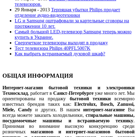
телевизоров.
29 Января - 2013
Терпящая убытки Philips продает
отделение аудио-видеотехники
LG и Samsung оштрафовали за картельные сговоры на
протяжении 10 лет.
Самый большой LED-телевизор Samsung теперь можно
купить в Украине.
Сверхчеткие телевизоры выходят в продажу
Тест телевизора Philips 40PFL5007K
Как выбрать встраиваемый духовой шкаф?
ОБЩАЯ ИНФОРМАЦИЯ
Интернет-магазин бытовой техники и электроники
Техносклад
, работает в
Санкт-Петербурге
уже много лет. Мы
ориентированы на продажу
бытовой техники
всемирно
известных брендов таких как:
Electrolux, Bosch, Zanussi,
Miele, Candy
и других. В нашем
интернет-магазине
Вы
всегда можете заказать холодильники,
стиральные машины,
посудомоечные машины и встраиваемую технику
.
Принимая во внимание высокую конкуренцию среди
розничных
магазинов и интернет-магазинов бытовой