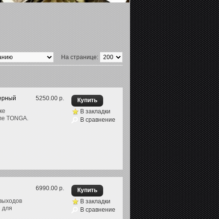
На странице:
черный
5250.00 р.
ке
В закладки
сле TONGA.
В сравнение
6990.00 р.
выходов
В закладки
и для
В сравнение