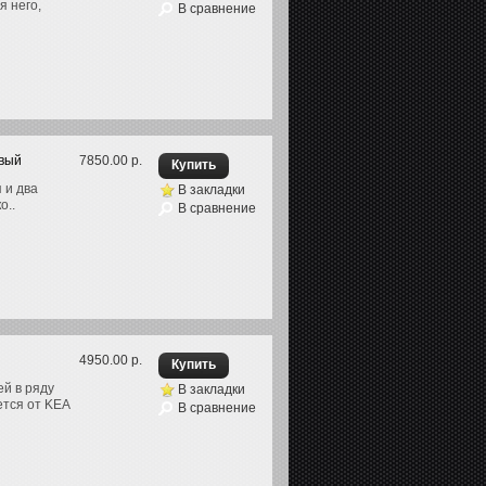
я него,
В сравнение
овый
7850.00 р.
 и два
В закладки
о..
В сравнение
4950.00 р.
й в ряду
В закладки
ется от KEA
В сравнение