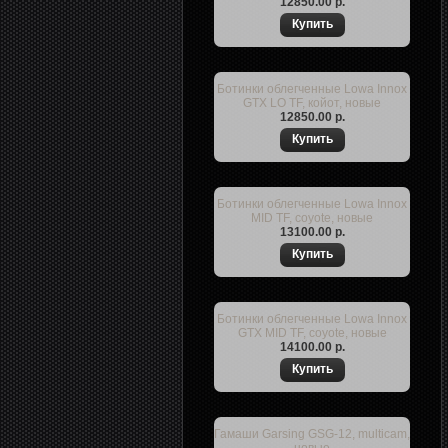
12850.00 р.
Ботинки облегченные Lowa Innox
GTX LO TF, койот, новые
12850.00 р.
Ботинки облегченные Lowa Innox
MID TF, coyote, новые
13100.00 р.
Ботинки облегченные Lowa Innox
GTX MID TF, coyote, новые
14100.00 р.
Гамаши Garsing GSG-12, multicam,