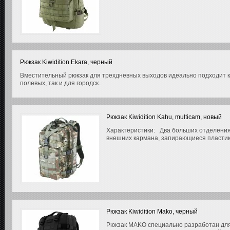
Рюкзак Kiwidition Ekara, черный
Вместительный рюкзак для трехдневных выходов идеально подходит к
полевых, так и для городск..
Рюкзак Kiwidition Kahu, multicam, новый
Характеристики: Два больших отделения
внешних кармана, запирающиеся пластик
Рюкзак Kiwidition Mako, черный
Рюкзак MAKO специально разработан дл