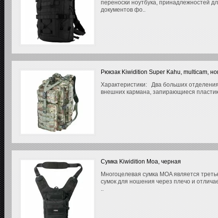
переноски ноутбука, принадлежностей дл
документов фо..
Рюкзак Kiwidition Super Kahu, multicam, н
Характеристики: Два больших отделения
внешних кармана, запирающиеся пластик
Сумка Kiwidition Moa, черная
Многоцелевая сумка MOA является третье
сумок для ношения через плечо и отлича
..