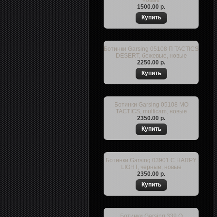
новые
1500.00 р.
Ботинки Garsing 05108 П TACTICS
DESERT, бежевые, новые
2250.00 р.
Ботинки Garsing 05108 МО
TACTICS, multicam, новые
2350.00 р.
Ботинки Garsing 03901 С HARPY
LIGHT, черные, новые
2350.00 р.
Ботинки Garsing 339 О