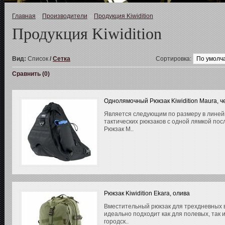
Главная
»
Производители
»
Продукция Kiwidition
Продукция Kiwidition
Вид:
Список
/
Сетка
Сортировка:
Сравнить (0)
Однолямочный Рюкзак Kiwidition Maura, 
Является следующим по размеру в линей
тактических рюкзаков с одной лямкой по
Рюкзак M..
Рюкзак Kiwidition Ekara, олива
Вместительный рюкзак для трехдневных 
идеально подходит как для полевых, так 
городск..