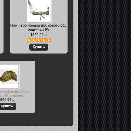
Нож перочинный БВ, нового обр.
оригинал б/у
1500.00 р.
 Helikon BBC Cap,
tt, GreenZone
500.00 р.