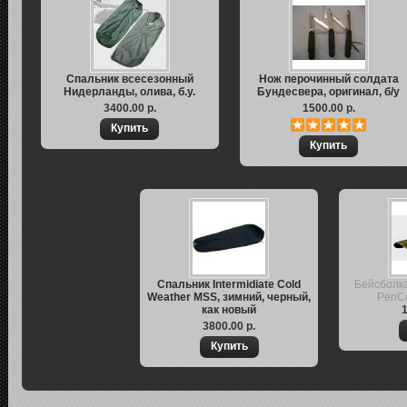
Спальник всесезонный
Нож перочинный солдата
Нидерланды, олива, б.у.
Бундесвера, оригинал, б/у
3400.00 р.
1500.00 р.
Спальник Intermidiate Cold
Бейсболка
Weather MSS, зимний, черный,
PenCo
как новый
1
3800.00 р.