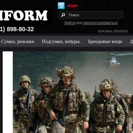
skype
Войти
или
зарегистрироваться
1) 898-80-32
КОРЗИНА ПОКУПОК
Зак
Сумки, рюкзаки
Подсумки, кобуры.
Брендовые вещи
Д