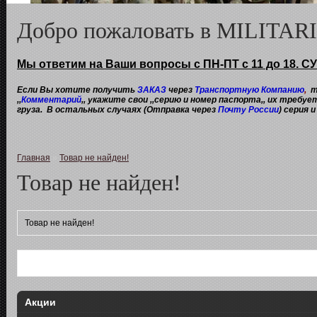
Добро пожаловать в MILITA
Мы ответим на Ваши вопросы с ПН-ПТ с 11 до 18. СУ
Если Вы хотите получить
ЗАКАЗ
через
Транспортную Компанию
,
т
,,
Комментарий
,, укажите свои ,,серию и номер паспорта,, их требу
груза. В остальных случаях (Отправка через
Почту России
) серия 
Главная
»
Товар не найден!
Товар не найден!
Товар не найден!
Акции