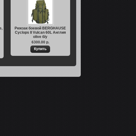
e,
Рюкзак боевой BERGHAUSE
Cyclops II Vulcan 60L Англия
olive б/у
6300.00 р.