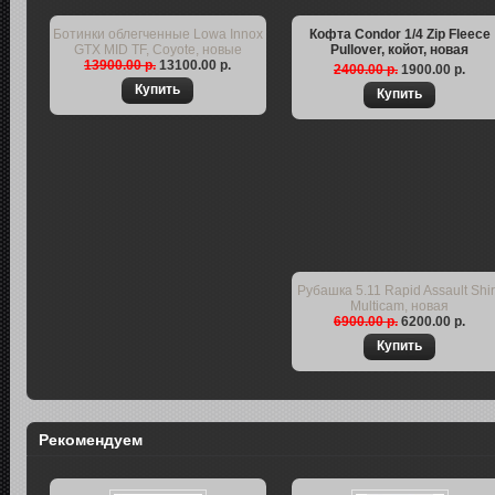
Ботинки облегченные Lowa Innox
Кофта Condor 1/4 Zip Fleece
GTX MID TF, Coyote, новые
Pullover, койот, новая
13900.00 р.
13100.00 р.
2400.00 р.
1900.00 р.
Рубашка 5.11 Rapid Assault Shir
Multicam, новая
6900.00 р.
6200.00 р.
Рекомендуем