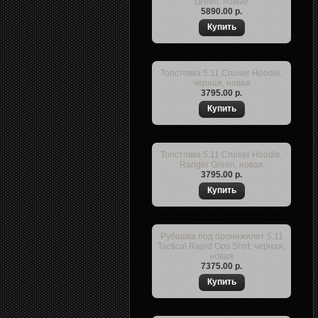
Green, новые
5890.00 р.
Толстовка 5.11 Cruiser Hoodie,
черная, новая
3795.00 р.
Толстовка 5.11 Cruiser Hoodie,
Ranger Green, новая
3795.00 р.
Рубашка под бронежилет 5.11
Tactical Rapid Ops Shirt, черная,
новая
7375.00 р.