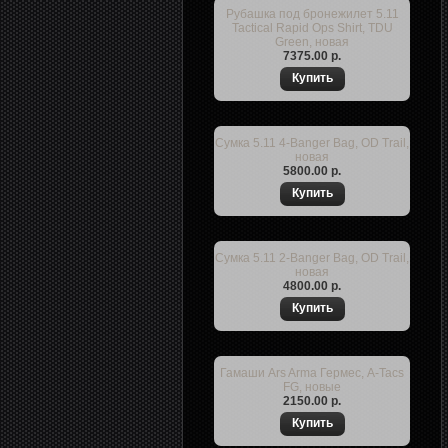
Рубашка под бронежилет 5.11
Tactical Rapid Ops Shirt, TDU
Green, новая
7375.00 р.
Сумка 5.11 4-Banger Bag, OD Trail,
новая
5800.00 р.
Сумка 5.11 2-Banger Bag, OD Trail,
новая
4800.00 р.
Гамаши Ars Arma Гермес, A-Tacs
FG, новые
2150.00 р.