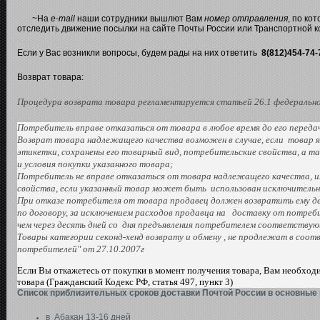
~На
e-mail
наши сотрудники вышлют Вам
номер отправления
, по ко
отследить движение посылки
на сайте Почты России или Транспортной к
Если у Вас возникли вопросы, будем рады на них ответить
8(812)454-74-
Возврат товара:
Процедура возврата товара регламентируется статьей 26.1 федерально
Потребитель вправе отказаться от товара в любое время до его переда
Возврат товара надлежащего качества возможен в случае, если товар я
этикетки, сохранены его товарный вид, потребительские свойства, а
и условия покупки указанного товара;
Потребитель не вправе отказаться от товара надлежащего качества, 
свойства, если указанный товар может быть использован исключител
При отказе потребителя от товара продавец должен возвратить ему д
по договору, за исключением расходов продавца на доставку от потреби
чем через десять дней со дня предъявления потребителем соответствую
Товары категории секонд-хенд возврату и обмену , не продлежат в соот
потребителей" от 27.10.2007г
Если Вы откажетесь от покупки в момент получения товара, Вам необход
товара (Гражданский Кодекс РФ, статья 497, пункт 3)
Список приблизительных сроков доставки Почтой России в основные 
в Абакан 13-16 дней