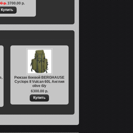
0 р.
3700.00 р.
e,
Рюкзак боевой BERGHAUSE
Cyclops II Vulcan 60L Англия
olive б/у
6300.00 р.