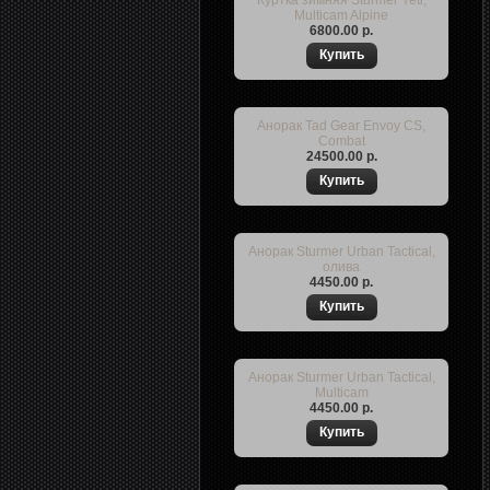
Куртка зимняя Sturmer Yeti,
Multicam Alpine
6800.00 р.
Анорак Tad Gear Envoy CS,
Combat
24500.00 р.
Анорак Sturmer Urban Tactical,
олива
4450.00 р.
Анорак Sturmer Urban Tactical,
Multicam
4450.00 р.