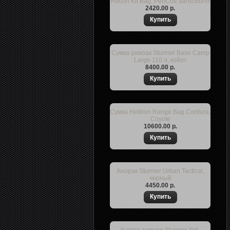
Recon Kit Bag, PenCott SandStorm
2420.00 р.
Сумка-рюкзак Sturmer Base Camp
Large 110 л, койот
8400.00 р.
Сумка Helikon Range Bag Cordura,
Coyote
10600.00 р.
Анорак Sturmer Urban Tactical,
черный
4450.00 р.