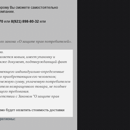
торому Вы сможете самостоятельно
омпании.
70
или
8(921) 898-80-32
или
го закона «О защите прав потребителей».
чи.
вляется новым, имеет упаковку и
 также документ, подтверждающий факт
имеющего индивидуально-определенные
ьно приобретающим его человеком;
енежную сумму, уплаченную потребителем
теля возвращенного товара, не позднее
щего требования.
ветствии с Законом "О защите прав
имо будет оплатить стоимость доставки
регионы: