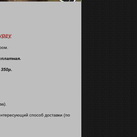
ургу
ром.
сплатная.
а
350р.
за).
интересующий способ доставки (по