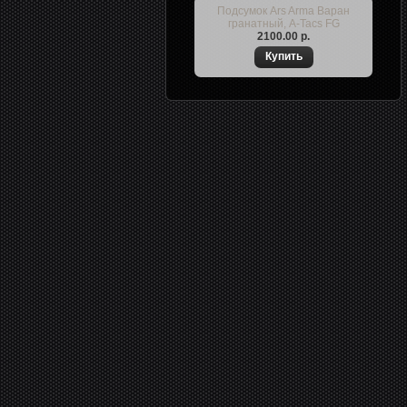
Подсумок Ars Arma Варан
гранатный, A-Tacs FG
2100.00 р.