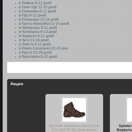
в Тюмень 9-12 дней
в Улан-Уде 13-15 дней
в Ульяновск 8-12 дней
в Уфу 8-12 дней
в Хабаровск 15-18 дней
в Ханты-Мансийск 11-14 дней
в Чебоксары 9-11 дней
в Челябинск 9-13 дней
в Черкесск 9-12 дней
в Читу 13-16 дней
в Элисту 9-11 дней
в Южно-Сахалинск 21-24 дня
в Якутск 23-28 дней
в Ярославль 6-10 дней
Акции
Ботинки женские Lowa Zephyr
Брюки 
GTX Mid TF Ws, Dark Brown
Верволь