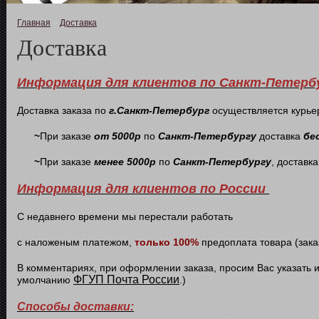
Главная
»
Доставка
Доставка
Информация для клиентов по Санкт-Петерб
Доставка заказа по
г.Санкт-Петербург
осуществляется курье
~
При заказе
от 5000р
по
Санкт-Петербургу
доставка
бе
~
При заказе
менее 5000р
по
Санкт-Петербургу
, доставк
Информация для клиентов по России
С недавнего времени мы перестали работать
с наложеным платежом,
только 100%
предоплата товара (зака
В комментариях, при оформлении заказа, просим Вас указать 
ФГУП Почта России
умолчанию
.)
Способы доставки: