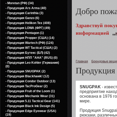
- Moretan (РФ) (34)
- Продукция Ars Arma (40)
Добро пож
- Продукция Carinthia (3)
- Продукция Ganzo (6)
- Продукция Helikon Tex (408)
Здравствуй поку
- Продукция LOWA (ФРГ) (49)
информацией
,,
- Продукция Pentagon (1)
- Продукция Propper (США) (14)
- Продукция Wartech (РФ) (124)
- Продукция WT Tactical (США) (2)
- Продукция Бутекс (БЛ) (42)
- Продукция НПП "АНА" (RUS) (0)
Главная
»
Брендовые вещи
- Продукция Leo Kohler (Германия)
(0)
Продукци
- Продукция SNUGPAK (2)
- Продукция Blackhawk! (12)
- Продукция Condor Outdoor (13)
- Продукция TacProGear (2)
SNUGPAK
- извес
- Продукция Fruit of the Loom (1)
предприятие наход
основана в 1976 г
- Продукция Mechanix Wear (31)
мире.
- Продукция 5.11 Tactical Gear (141)
- Продукция Black Ink Design (5)
Продукция Snugpak
- Продукция Edge Eyewear (USA)
(19)
рюкзаки, различны