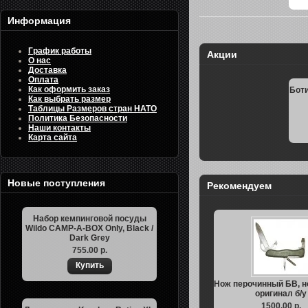
Информация
График работы
Акции
О нас
Доставка
Оплата
Как оформить заказ
Боти
Как выбрать размер
Таблицы Размеров стран НАТО
Политика Безопасности
Наши контакты
Карта сайта
Новые поступления
Рекомендуем
Набор кемпинговой посуды
Wildo CAMP-A-BOX Only, Black /
Dark Grey
755.00 р.
Нож перочинный БВ, но
оригинал б/у
1500.00 р.