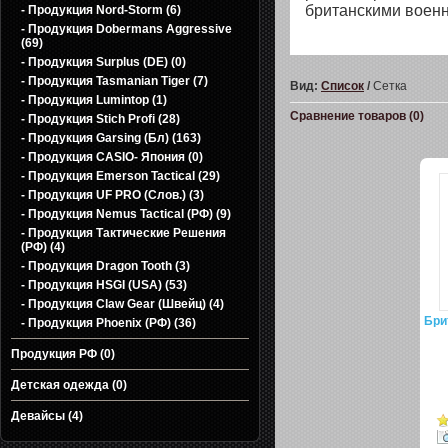
британскими воен
- Продукция Nord-Storm (6)
- Продукция Dobermans Aggressive
(69)
- Продукция Surplus (DE) (0)
- Продукция Tasmanian Tiger (7)
Вид:
Список
/
Сетка
- Продукция Lumintop (1)
Сравнение товаров (0)
- Продукция Stich Profi (28)
- Продукция Garsing (Бл) (163)
- Продукция CASIО- Япония (0)
- Продукция Emerson Tactical (29)
- Продукция UF PRO (Слов.) (3)
- Продукция Nemus Tactical (РФ) (9)
- Продукция Тактические Решения
(РФ) (4)
- Продукция Dragon Tooth (3)
- Продукция HSGI (USA) (53)
- Продукция Claw Gear (Швейц) (4)
Бри
- Продукция Phoenix (РФ) (36)
Продукция РФ (0)
Детская одежда (0)
Девайсы (4)