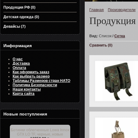
Продукция РФ (0)
Главная
»
Производители
Детская одежда (0)
Продукция 
Девайсы (7)
Вид:
Список
/
Сетка
Информация
Сравнить (0)
О нас
Доставка
Оплата
Как оформить заказ
Как выбрать размер
Таблицы Размеров стран НАТО
Политика Безопасности
Наши контакты
Карта сайта
Новые поступления
Ботинки облегченные Lowa Innox
GTX LO TF, черные, новые