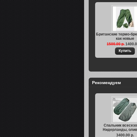
Британские термо-брюк
как новые
1500.00 р.
1400.0
Рекомендуем
Спальник всесез
Нидерланды, олива
3400.00 р.