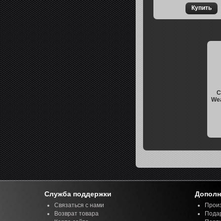
С
Wea
Служба поддержки
Дополн
Связаться с нами
Прои
Возврат товара
Пода