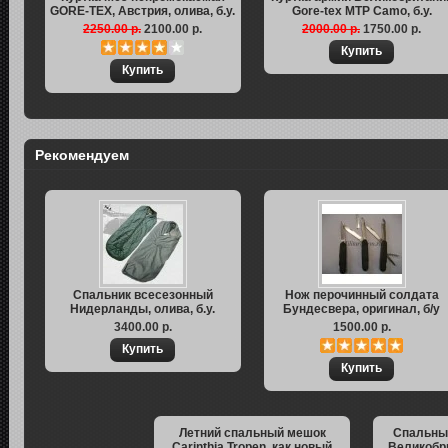
GORE-TEX, Австрия, олива, б.у.
Gore-tex MTP Camo, б.у.
2250.00 р.
2100.00 р.
2000.00 р.
1750.00 р.
Рекомендуем
Спальник всесезонный
Нож перочинный солдата
Нидерланды, олива, б.у.
Бундесвера, оригинал, б/у
3400.00 р.
1500.00 р.
Летний спальный мешок
Спальны
Carinthia Tropen, как новый
Великобри