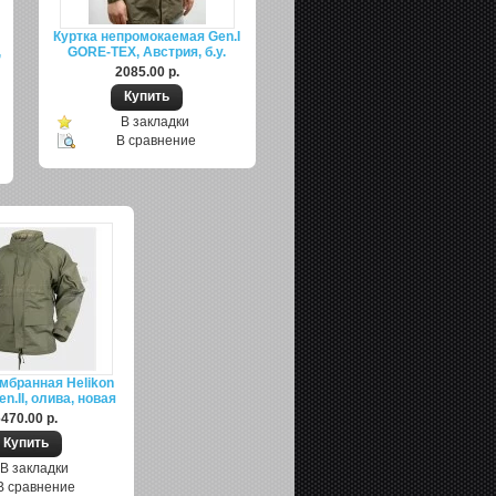
Куртка непромокаемая Gen.I
,
GORE-TEX, Австрия, б.у.
2085.00 р.
В закладки
В сравнение
мбранная Helikon
.II, олива, новая
470.00 р.
В закладки
В сравнение