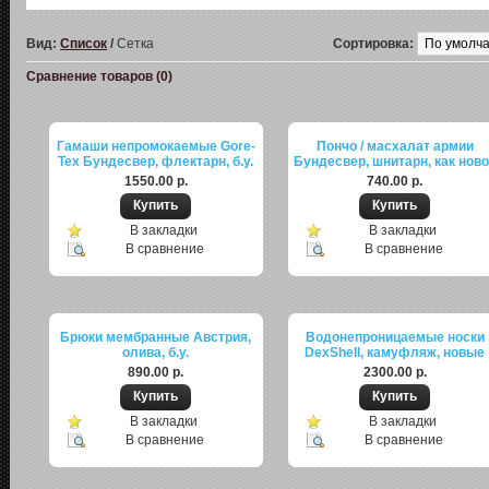
Вид:
Список
/
Сетка
Сортировка:
Сравнение товаров (0)
Гамаши непромокаемые Gore-
Пончо / масхалат армии
Tex Бундесвер, флектарн, б.у.
Бундесвер, шнитарн, как нов
1550.00 р.
740.00 р.
В закладки
В закладки
В сравнение
В сравнение
Брюки мембранные Австрия,
Водонепроницаемые носки
олива, б.у.
DexShell, камуфляж, новые
890.00 р.
2300.00 р.
В закладки
В закладки
В сравнение
В сравнение