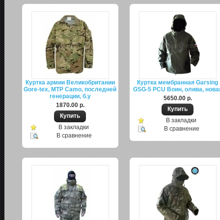
Куртка армии Великобритании
Куртка мембранная Garsing
Gore-tex, MTP Camo, последней
GSG-5 PCU Воин, олива, нова
генерации, б.у
5650.00 р.
1870.00 р.
В закладки
В закладки
В сравнение
В сравнение