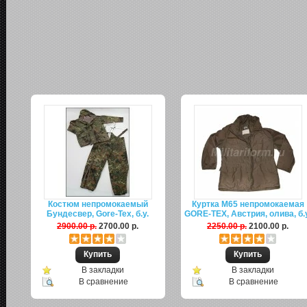
Костюм непромокаемый
Куртка M65 непромокаемая
Бундесвер, Gore-Tex, б.у.
GORE-TEX, Австрия, олива, б.у
2900.00 р.
2700.00 р.
2250.00 р.
2100.00 р.
В закладки
В закладки
В сравнение
В сравнение