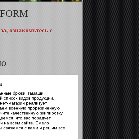
RIFORM
за, ознакомьтесь с
чо
а
нные брюки, гамаши,
й список видов продукции,
нет-магазин реализует
даем военную прорезиненную
лучите качественную экипировку,
еемся, что вас порадует
 и на всем сайте. Смело
мы свяжемся с вами и решим все