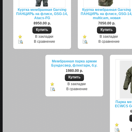
Куртка мембранная Garsing
Куртка мембранная Garsing
ПАНЦИРЬ на флисе, GSG-14,
ПАНЦИРЬ на флисе, GSG-14
Atacs-FG
multicam, новая
8950.00 р.
7050.00 р.
В закладки
В закладки
В сравнение
В сравнение
Мембранная парка армии
Бундесвер, флектарн, б.у.
1980.00 р.
В закладки
В сравнение
Парка ме
ECWCS Gen
6