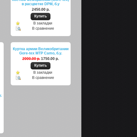
в расцветке DPM, б.у
2450.00 р.
В закладки
В сравнение
Куртка армии Великобритании
Gore-tex MTP Camo, б.у.
2000.00 р.
1750.00 р.
В закладки
В сравнение
.