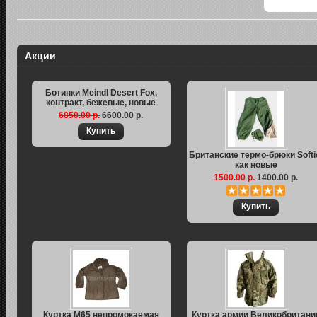
Акции
Ботинки Meindl Desert Fox,
контракт, бежевые, новые
6850.00 р.
6600.00 р.
Британские термо-брюки Softi
как новые
1500.00 р.
1400.00 р.
Куртка M65 непромокаемая
Куртка армии Великобритани