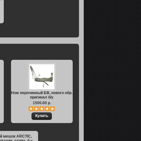
Нож перочинный БВ, нового обр.
оригинал б/у
1500.00 р.
й мешок ARCTIC,
тания, олива, б.у.