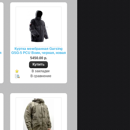
Куртка мембранная Garsing
я
GSG-5 PCU Воин, черная, новая
5450.00 р.
В закладки
В сравнение