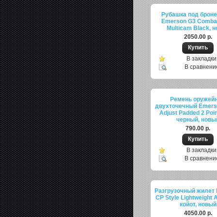
Рубашка под брон
Emerson G3 Combat 
Multicam Black, 
2050.00 р.
В закладки
В сравнени
Ремень оружей
двухточечный Emers
Adjust Padded 2 Poin
черный, новы
790.00 р.
В закладки
В сравнени
Разгрузочный жилет
CP Style Lightweight 
койот, новый
4050.00 р.