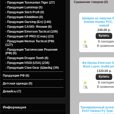
Сравнение товаров (0)
- Продукция Tasmanian Tiger (27)
- Продукция Lumintop (5)
- Продукция Stich Profi (0)
- Продукция Kiwidition (0)
Шеврон на липучке 
- Продукция Garsing (Бл) (140)
Zombie Hunter PVC, 
новый
- Продукция CASIО- Япония (8)
240.00 р.
- Продукция Emerson Tactical (109)
- Продукция UF PRO (Слов.) (23)
- Продукция Nemus Tactical (РФ)
В закладки
(127)
В сравнени
- Продукция Тактические Решения
(РФ) (0)
- Продукция Dragon Tooth (8)
- Продукция HSGI (USA) (236)
Футболка Emerson Sk
Base Layer, multica
- Продукция Claw Gear (Швейц) (39)
1320.00 р.
Продукция РФ (6)
В закладки
Детская одежда (0)
В сравнени
Девайсы (7)
Информация
Тренировочный шлем
FAST Helmet PJ Type