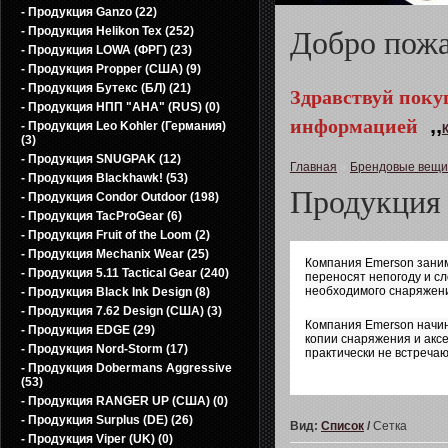
- Продукция Ganzo (22)
- Продукция Helikon Tex (252)
Добро пож
- Продукция LOWA (ФРГ) (23)
- Продукция Propper (США) (9)
- Продукция Бутекс (БЛ) (21)
Здравствуй поку
- Продукция НПП "АНА" (RUS) (0)
информацией
,,
- Продукция Leo Kohler (Германия)
(3)
- Продукция SNUGPAK (12)
Главная
»
Брендовые вещи
- Продукция Blackhawk! (53)
Продукция 
- Продукция Condor Outdoor (198)
- Продукция TacProGear (6)
- Продукция Fruit of the Loom (2)
- Продукция Mechanix Wear (25)
Компания Emerson заним
- Продукция 5.11 Tactical Gear (240)
переносят непогоду и с
необходимого снаряжени
- Продукция Black Ink Design (8)
- Продукция 7.62 Design (США) (3)
Компания Emerson начина
- Продукция EDGE (29)
копии снаряжения и аксе
- Продукция Nord-Storm (17)
практически не встреча
- Продукция Dobermans Aggressive
(53)
- Продукция RANGER UP (США) (0)
- Продукция Surplus (DE) (26)
Вид:
Список
/
Сетка
- Продукция Viper (UK) (0)