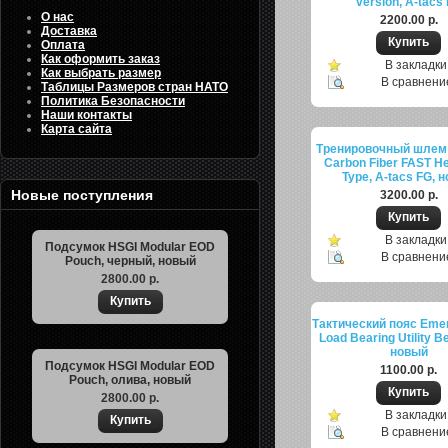
version, A-tacs
О нас
2200.00 р.
Доставка
Оплата
Как оформить заказ
В закладки
Как выбрать размер
В сравнени
Таблицы Размеров стран НАТО
Политика Безопасности
Наши контакты
Карта сайта
Тренировочный шлем
Carbon Fiber FAST H
Type, A-tacs FG, 
Новые поступления
3200.00 р.
В закладки
Подсумок HSGI Modular EOD
В сравнени
Pouch, черный, новый
2800.00 р.
Тактический пояс Emer
Load Bearing Utility Be
новый
Подсумок HSGI Modular EOD
1100.00 р.
Pouch, олива, новый
2800.00 р.
В закладки
В сравнени