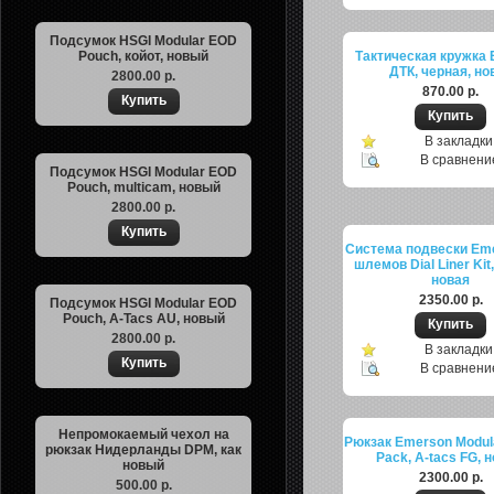
Подсумок HSGI Modular EOD
Pouch, койот, новый
Тактическая кружка
ДТК, черная, но
2800.00 р.
870.00 р.
В закладки
В сравнени
Подсумок HSGI Modular EOD
Pouch, multicam, новый
2800.00 р.
Система подвески Em
шлемов Dial Liner Kit
новая
2350.00 р.
Подсумок HSGI Modular EOD
Pouch, A-Tacs AU, новый
2800.00 р.
В закладки
В сравнени
Непромокаемый чехол на
Рюкзак Emerson Modula
рюкзак Нидерланды DPM, как
Pack, A-tacs FG, 
новый
2300.00 р.
500.00 р.