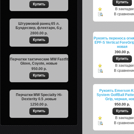
В закладки
В сравнени
Штурмовой ранец 65 л.
Бундесвер, флектарн, б.у.
2800.00 р.
Рукоять переноса огн
EPF-S Vertical ForeGri
новая
390.00 р.
Перчатки тактические MW Fastfit
Glove, Coyote, новые
В закладки
950.00 р.
В сравнени
Рукоять Emerson 
Перчатки MW Specialty Hi-
System GolfBall Patte
Dexterity 0.5 ,новые
Grip, черная, но
1250.00 р.
950.00 р.
В закладки
В сравнени