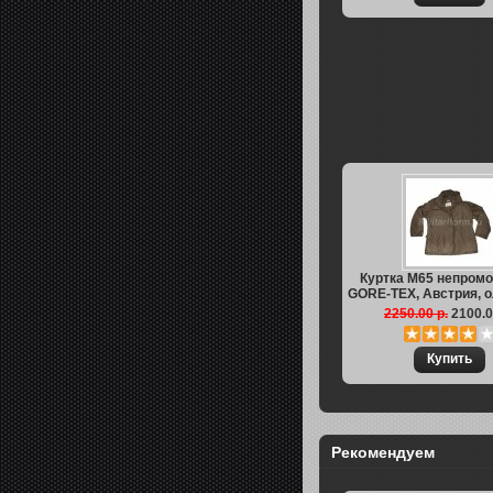
Куртка M65 непром
GORE-TEX, Австрия, ол
2250.00 р.
2100.0
Рекомендуем