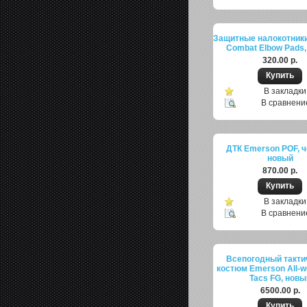
Защитные налокотник
Combat Elbow Pads,
320.00 р.
В закладки
В сравнени
ДТК Emerson POF, ч
новый
870.00 р.
В закладки
В сравнени
Всепогодный такти
костюм Emerson All-we
Tacs FG, новы
6500.00 р.