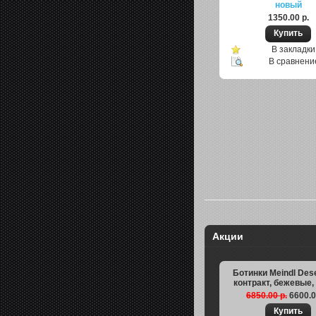
новый
1350.00 р.
В закладки
В сравнени
Акции
Ботинки Meindl Dese
контракт, бежевые,
6850.00 р.
6600.0